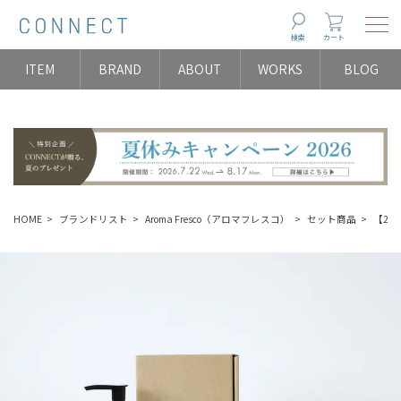
Togg
検索
カート
ITEM
BRAND
ABOUT
WORKS
BLOG
HOME
ブランドリスト
Aroma Fresco（アロマフレスコ）
セット商品
【20