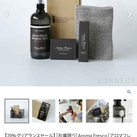
【20%クリアランスセール】［在庫限り］Aroma Fresco（アロマフレ