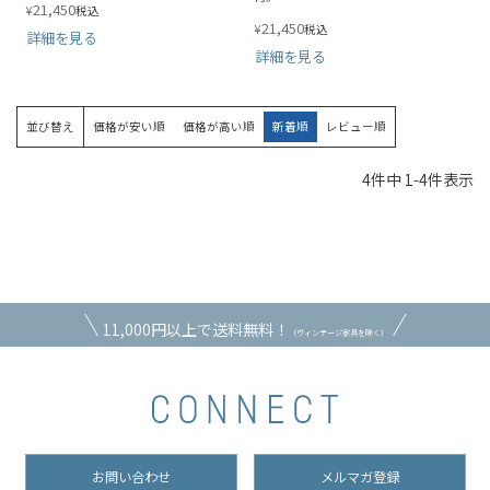
21,450
¥
税込
21,450
¥
税込
詳細を見る
詳細を見る
並び替え
価格が安い順
価格が高い順
新着順
レビュー順
4
件中
1
-
4
件表示
11,000円以上で送料無料！
（ヴィンテージ家具を除く）
お問い合わせ
メルマガ登録