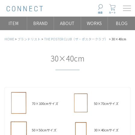
Togg
検索
カート
ITEM
BRAND
ABOUT
WORKS
BLOG
HOME
ブランドリスト
THE POSTER CLUB（ザ・ポスタークラブ）
30×40cm
30×40cm
70×100cmサイズ
50×70cmサイズ
50×50cmサイズ
30×40cmサイズ