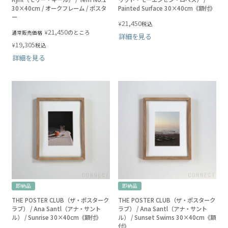
30×40cm / オークフレーム / ポスタ
Painted Surface 30×40cm《額付》
ー
21,450
¥
税込
21,450
¥
のところ
通常販売価格
詳細を見る
19,305
¥
税込
詳細を見る
即納品
即納品
THE POSTER CLUB（ザ・ポスターク
THE POSTER CLUB（ザ・ポスターク
ラブ） / Ana Santl（アナ・サント
ラブ） / Ana Santl（アナ・サント
ル） / Sunrise 30×40cm《額付》
ル） / Sunset Swims 30×40cm《額
付》