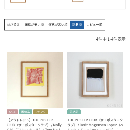
並び替え
価格が安い順
価格が高い順
新着順
レビュー順
4
件中
1
-
4
件表示
SALE
即納品
Sランク
即納品
【アウトレット】THE POSTER
THE POSTER CLUB（ザ・ポスターク
CLUB（ザ・ポスタークラブ） / Molly
ラブ） / Berit Mogensen Lopez（ベ
Kyhl（モリー・キール） / Tern No.1
リット・モーエンセン・ロペス） /