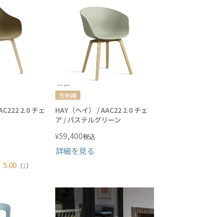
短納期
C222 2.0 チェ
HAY（ヘイ） / AAC22 2.0 チェ
ア / パステルグリーン
59,400
¥
税込
詳細を見る
5.00
（
1
）