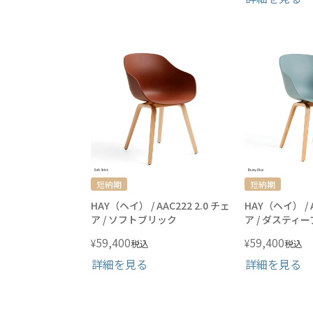
短納期
短納期
HAY（ヘイ） / AAC222 2.0 チェ
HAY（ヘイ） / A
ア / ソフトブリック
ア / ダスティ
59,400
59,400
¥
¥
税込
税込
詳細を見る
詳細を見る