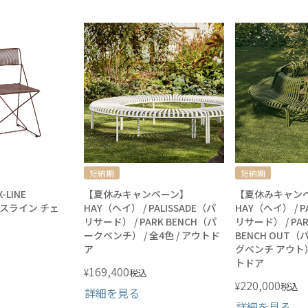
短納期
短納期
-LINE
【夏休みキャンペーン】
【夏休みキャン
クスライン チェ
HAY（ヘイ） / PALISSADE（パ
HAY（ヘイ） / P
リサード） / PARK BENCH（パ
リサード） / PARK
ークベンチ） / 全4色 / アウトド
BENCH OUT
ア
グベンチ アウト） 
トドア
169,400
¥
税込
220,000
¥
税込
詳細を見る
詳細を見る