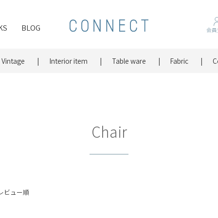
KS
BLOG
会員
Vintage
Interior item
Table ware
Fabric
C
Chair
レビュー順