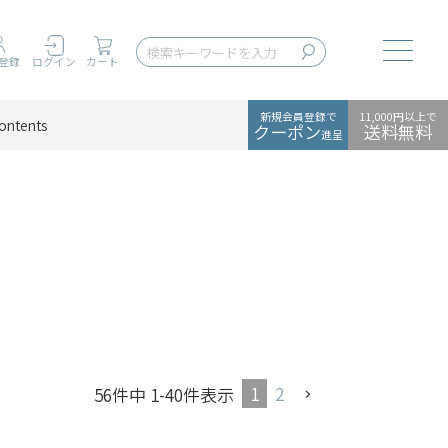
Toggle
登録
ログイン
カート
新規会員登録で
11,000円以上で
ontents
クーポン
送料無料
進呈
1
2
56
件中
1
-
40
件表示