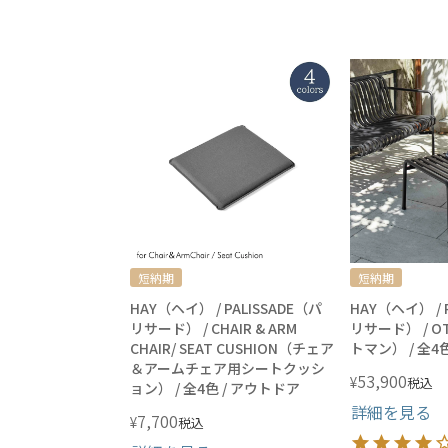
短納期
短納期
HAY（ヘイ） / PALISSADE（パ
HAY（ヘイ） / 
リサード） / CHAIR & ARM
リサード） / O
CHAIR/ SEAT CUSHION（チェア
トマン） / 全4
＆アームチェア用シートクッシ
53,900
¥
税込
ョン） / 全4色 / アウトドア
詳細を見る
7,700
¥
税込