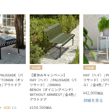
短納期
短納期
PALISSADE（パ
【夏休みキャンペーン】
HAY（ヘイ） / P
TTOMAN（オッ
HAY（ヘイ） / PALISSADE（パ
リサード） / ST
色 / アウトドア
リサード） / DINING
ル） / 全4色 /
BENCH（ダイニングベンチ）
42,900
¥
税込
WITHOUT ARMREST / 全4色 /
アウトドア
詳細を見る
104,500
4.00
¥
（
1
）
税込