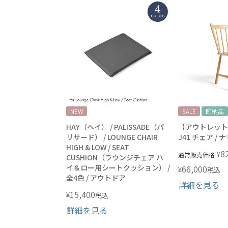
NEW
SALE
即納品
HAY（ヘイ） / PALISSADE（パ
【アウトレット】
リサード） / LOUNGE CHAIR
J41 チェア /
HIGH & LOW / SEAT
8
¥
通常販売価格
CUSHION（ラウンジチェア ハ
イ＆ロー用シートクッション） /
66,000
¥
税込
全4色 / アウトドア
詳細を見る
15,400
¥
税込
詳細を見る