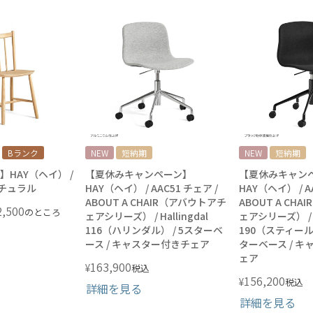
Bランク
NEW
短納期
NEW
短納期
HAY（ヘイ） /
【夏休みキャンペーン】
【夏休みキャン
 ナチュラル
HAY（ヘイ） / AAC51 チェア /
HAY（ヘイ） / A
ABOUT A CHAIR（アバウトアチ
ABOUT A CH
2,500
のところ
ェアシリーズ） / Hallingdal
ェアシリーズ） / S
116（ハリンダル） / 5スターベ
190（スティール
ース / キャスター付きチェア
ターベース / 
ェア
163,900
¥
税込
156,200
¥
税込
詳細を見る
詳細を見る