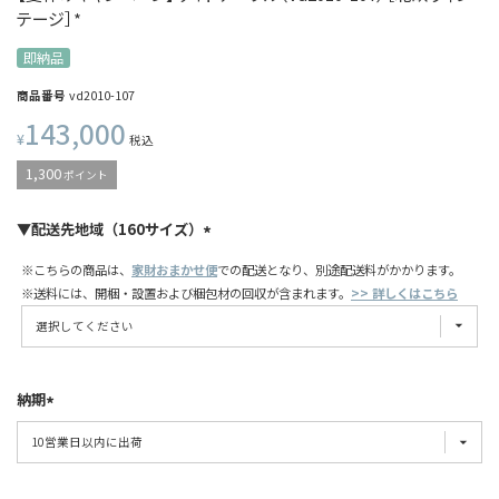
テージ］*
即納品
商品番号
vd2010-107
143,000
¥
税込
1,300
ポイント
▼配送先地域（160サイズ）
※こちらの商品は、
家財おまかせ便
での配送となり、別途配送料がかかります。
※送料には、開梱・設置および梱包材の回収が含まれます。
>> 詳しくはこちら
納期