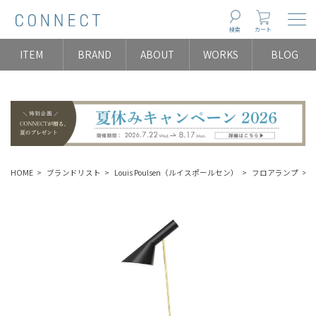
Togg
検索
カート
ITEM
BRAND
ABOUT
WORKS
BLOG
HOME
ブランドリスト
Louis Poulsen（ルイスポールセン）
フロアランプ
A