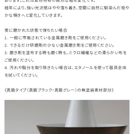
あります。これは素材特有の自然な経年変化です。
経年により、強い光沢感はやや落ち着き、空間に自然に馴染んだ穏や
かな輝きへと変化していきます。
常に磨かれた状態で保ちたい場合
1. 一般に市販されている金属磨き剤をご使用ください。
2. できるだけ研磨剤の少ない金属磨き剤をご使用ください。
3. 磨き剤を塗布する時も磨く時も、ミクロ繊維などの柔らかい布を
ご使用ください。
4. 汚れや脂分を取り除きたい場合は、エタノールを使って器具全体
を拭いてください。
《真鍮タイプ（真鍮ブラック・真鍮グレー）の無塗装素材部分》