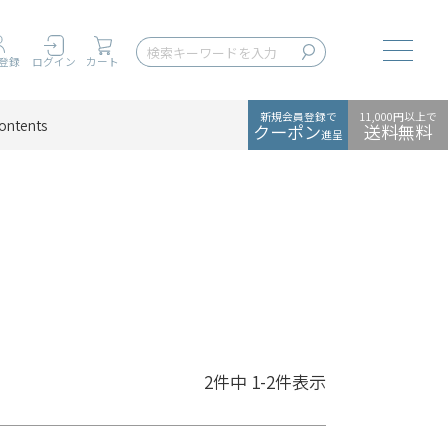
Toggle
登録
ログイン
カート
新規会員登録で
11,000円以上で
ontents
クーポン
送料無料
進呈
2
件中
1
-
2
件表示