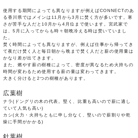
使用する期間によっても異なりますが例えばCONNECTのあ
る香川県ではメインは11月から3月に焚く方が多いです。寒
さが苦手な人だと10月から4月位まで使います。宮武家で
は、5月に入ってからも時々朝晩冷える時は焚いていまし
た。
焚く時間によっても異なりますが、例えば仕事から帰ってき
て夜だけ焚く人と毎日朝から晩まで焚く人だと薪の使用量は
かなり差が出てきます。
また、燃やす薪の樹種によって、密度が異なるため火持ちの
時間が変わるため使用する薪の量は変わってきます。
大きく分けると2つの樹種があります。
広葉樹
ナラ(ドングリの木の代表。堅く、比重も高いので薪に適し
ていて人気も高い)
カシ(火力・火持ちともに申し分なく、堅いので薪割りや乾
燥に手間がかかる)
針葉樹