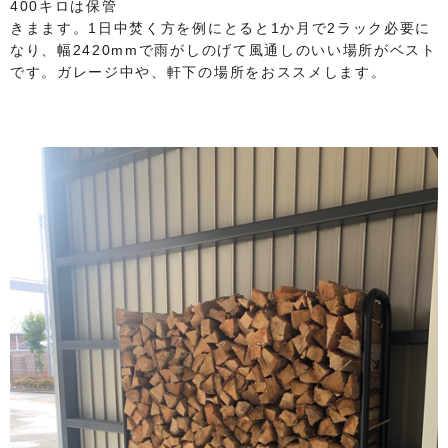
400キロは保管
きまます。1日中焚く方を例にとると1か月で2ラック必要に
なり、幅2420mmで雨がしのげて風通しのいい場所がベスト
です。ガレージ中や、軒下の場所をおススメします。