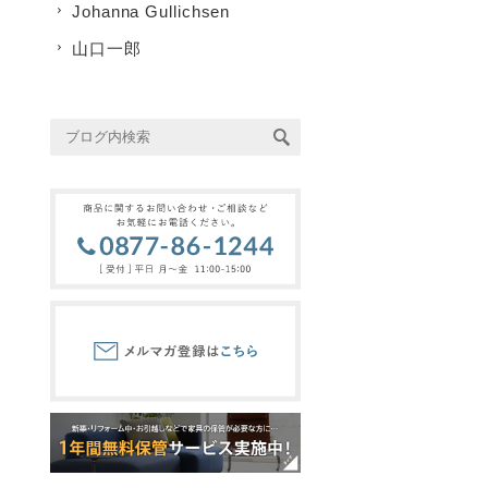
Johanna Gullichsen
山口一郎