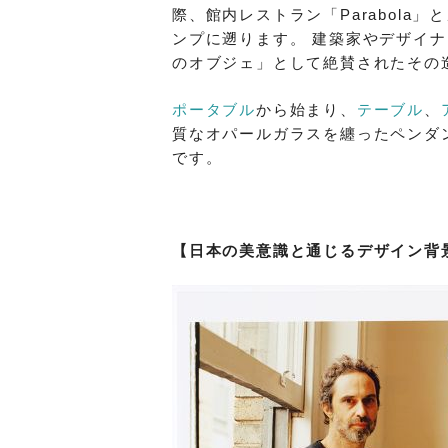
際、館内レストラン「Parabol
ンプに遡ります。 建築家やデザイ
のオブジェ」として絶賛されたその
ポータブル
から始まり、
テーブル
、
質なオパールガラスを纏ったペンダ
です。
【日本の美意識と通じるデザイン背