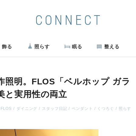
飾る
照らす
眠る
整える
照明。FLOS「ベルホップ ガラ
美と実用性の両立
FLOS
ダイニング
スタッフ日記
ペンダント
くつろぐ
照らす