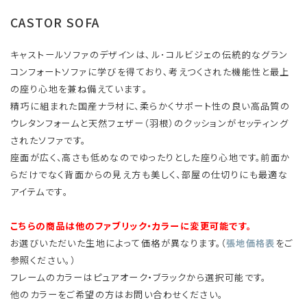
CASTOR SOFA
キャストールソファのデザインは､ル･コルビジェの伝統的なグラン
コンフォートソファに学びを得ており､考えつくされた機能性と最上
の座り心地を兼ね備えています｡
精巧に組まれた国産ナラ材に、柔らかくサポート性の良い高品質の
ウレタンフォームと天然フェザー（羽根）のクッションがセッティング
されたソファです。
座面が広く、高さも低めなのでゆったりとした座り心地です。前面か
らだけでなく背面からの見え方も美しく、部屋の仕切りにも最適な
アイテムです｡
こちらの商品は他のファブリック・カラーに変更可能です。
お選びいただいた生地によって価格が異なります。（
張地価格表
をご
参照ください。）
フレームのカラーはピュアオーク・ブラックから選択可能です。
他のカラーをご希望の方はお問い合わせください。