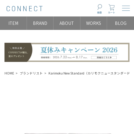
Togg
検索
カート
ITEM
BRAND
ABOUT
WORKS
BLOG
HOME
ブランドリスト
Karimoku New Standard（カリモクニュースタンダード）