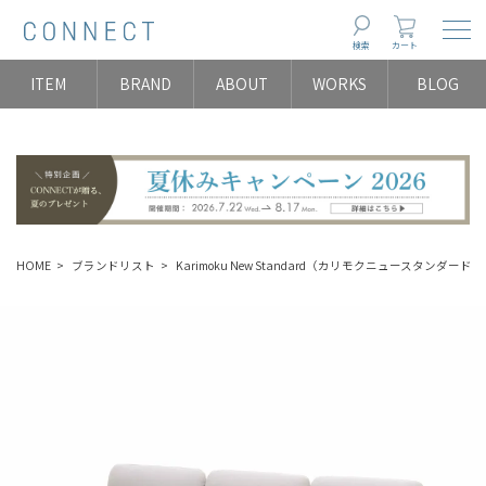
Togg
検索
カート
ITEM
BRAND
ABOUT
WORKS
BLOG
HOME
ブランドリスト
Karimoku New Standard（カリモクニュースタンダード）