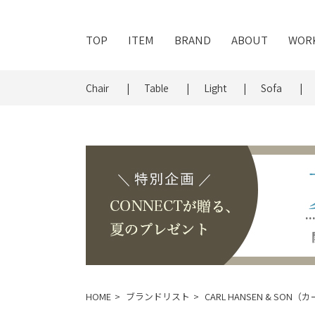
TOP
ITEM
BRAND
ABOUT
WOR
Chair
Table
Light
Sofa
HOME
ブランドリスト
CARL HANSEN & SO