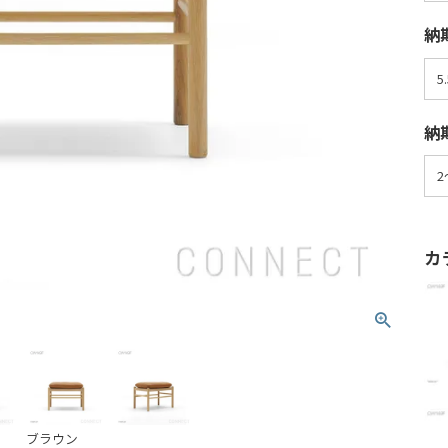
納
納期
カ
ブラウン