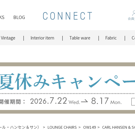
KS
BLOG
会員
Vintage
Interior item
Table ware
Fabric
C
N（カール・ハンセン＆サン）
LOUNGE CHAIRS
OW149
CARL HANSEN