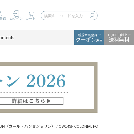
Toggle
登録
ログイン
カート
新規会員登録で
11,000円以上で
ontents
クーポン
送料無料
進呈
 & SON（カール・ハンセン＆サン） / OW149F COLONIAL FOOTSTOO