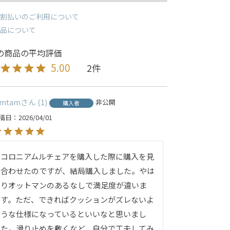
割払いのご利用について
品について
5.00
2
amtam
1
非公開
購入者
稿日
2026/04/01
コロニアムルチェアを購入した際に購入を見
合わせたのですが、結局購入しました。やは
りオットマンのあるなしで満足度が違いま
す。ただ、できればクッションがズレないよ
うな仕様になっているといいなと思いまし
た。滑り止めを敷くなど、自分で工夫してみ