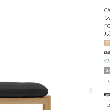
C
ン
F
ル
短
商
2
¥
2,
こ
納期