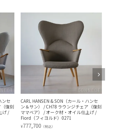
・ハンセ
CARL HANSEN & SON（カール・ハンセ
CARL HANSE
ア（復刻
ン＆サン） / CH78 ラウンジチェア（復刻
ン＆サン） / CH
げ /
ママベア） / オーク材・オイル仕上げ /
チール / Thor 
Fiord（フィヨルド）0271
1,804,000
¥
（税
777,700
¥
（税込）