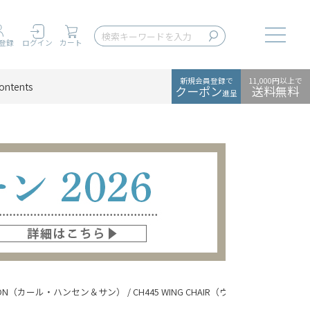
Toggle
登録
ログイン
カート
新規会員登録で
11,000円以上で
ontents
クーポン
送料無料
進呈
& SON（カール・ハンセン＆サン） / CH445 WING CHAIR（ウィングチェア） / 