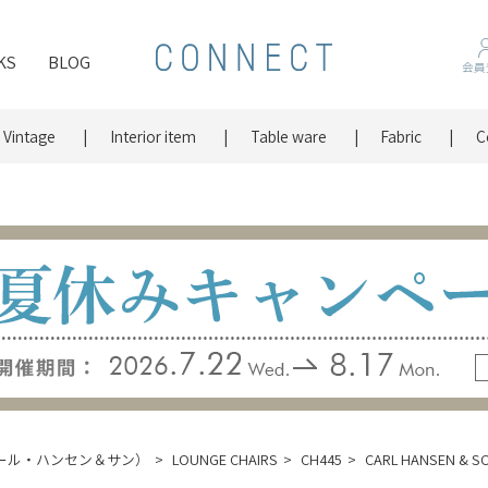
KS
BLOG
会員
Vintage
Interior item
Table ware
Fabric
C
N（カール・ハンセン＆サン）
LOUNGE CHAIRS
CH445
CARL HANSEN 