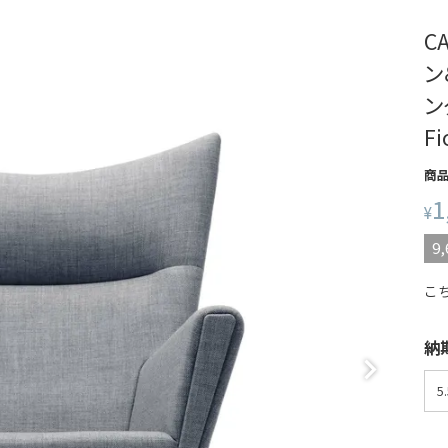
C
ン
ン
F
商
1
¥
9,
こ
納