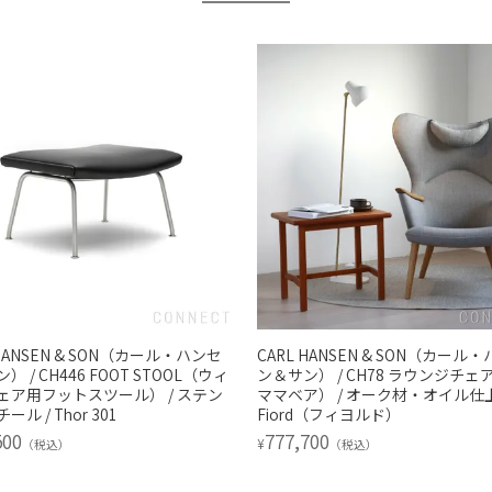
 HANSEN & SON（カール・ハンセ
CARL HANSEN & SON（カール
） / CH446 FOOT STOOL（ウィ
ン＆サン） / CH78 ラウンジチェ
ェア用フットスツール） / ステン
ママベア） / オーク材・オイル仕上
ル / Thor 301
Fiord（フィヨルド）
500
777,700
¥
（税込）
（税込）