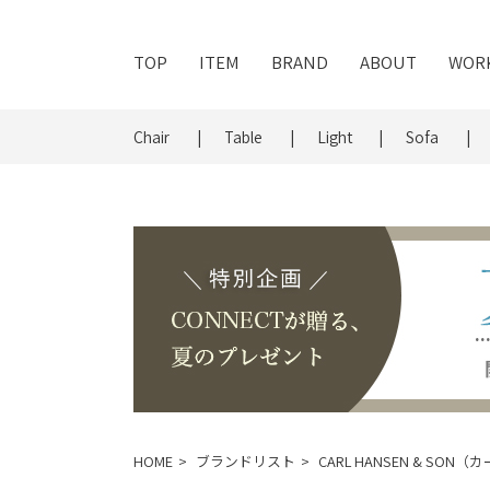
TOP
ITEM
BRAND
ABOUT
WOR
Chair
Table
Light
Sofa
HOME
ブランドリスト
CARL HANSEN & SO