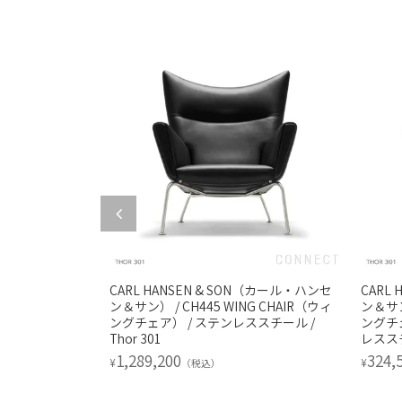
ON（カール・ハンセ
CARL HANSEN & SON（カール・ハンセ
CARL
OT STOOL（ウィ
ン＆サン） / CH445 WING CHAIR（ウィ
ン＆サン
ル） / ステン
ングチェア） / ステンレススチール /
ングチ
（フィヨルド）
Thor 301
レススチー
1,289,200
324,
¥
¥
（税込）