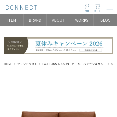
Togg
検索
カート
ITEM
BRAND
ABOUT
WORKS
BLOG
HOME
ブランドリスト
CARL HANSEN & SON（カール・ハンセン＆サン）
SOF