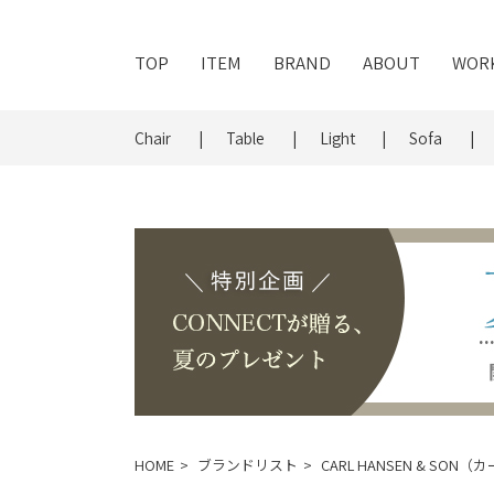
TOP
ITEM
BRAND
ABOUT
WOR
Chair
Table
Light
Sofa
HOME
ブランドリスト
CARL HANSEN & SO