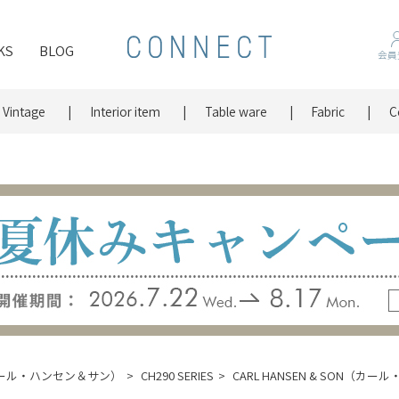
KS
BLOG
会員
Vintage
Interior item
Table ware
Fabric
C
N（カール・ハンセン＆サン）
CH290 SERIES
CARL HANSEN & SON（カール