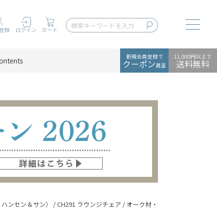
Toggle
登録
ログイン
カート
新規会員登録で
11,000円以上で
ontents
クーポン
送料無料
進呈
・ハンセン＆サン） / CH291 ラウンジチェア / オーク材・オイル仕上げ / SERPENTINE