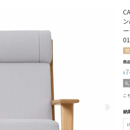
C
ン
ー
01
短
商
7
¥
6,
こ
納