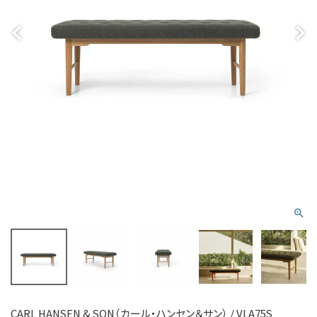
CARL HANSEN & SON（カール・ハンセン＆サン） / VLA75S