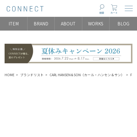
Togg
検索
カート
ITEM
BRAND
ABOUT
WORKS
BLOG
HOME
ブランドリスト
CARL HANSEN & SON（カール・ハンセン＆サン）
FOY