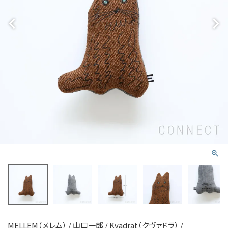
MELLEM（メレム） / 山口一郎 / Kvadrat（クヴァドラ） /