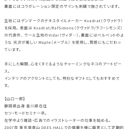
裏面にはコラボレーション限定のサインも刺繍で施されています。
生地にはデンマークのテキスタイルメーカー Kvadrat（クヴァドラ）
を採用。 表面は Kvadrat/RafSimons（クヴァドラ/ラフ・シモンズ）
の代表作、 ウール生地のVidar（ヴィダ―）、裏面にはベルベットのよ
うな 光沢が美しい Maple（メープル） を使用し、質感にもこだわっ
ています。
手にした瞬間、心をくすぐるようなチャーミングなネコのアートピー
ス。
インテリアのアクセントとしても、特別なギフトとしてもおすすめで
す。
【山口一郎】
静岡県出身 香川県在住
セツ・モードセミナー卒。
在学中より雑誌・広告でのイラストレーターの仕事を始める。
2007年 東京南青山 DEES HALLでの個展を機に画家として定期的