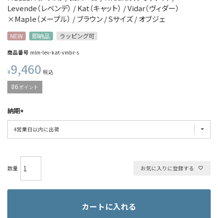
Levende（レベンデ） / Kat（キャット） / Vidar（ヴィダー）
×Maple（メープル） / ブラウン / Sサイズ / オブジェ
NEW
即納品
ラッピング可
商品番号
mlm-lev-kat-vmbr-s
9,460
¥
税込
86
ポイント
納期
お気に入りに登録する
カートに入れる