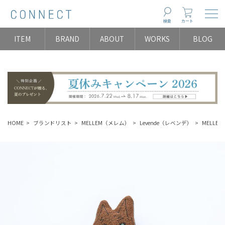
Togg
検索
カート
ITEM
BRAND
ABOUT
WORKS
BLOG
HOME
ブランドリスト
MELLEM（メレム）
Levende（レベンデ）
MELLEM