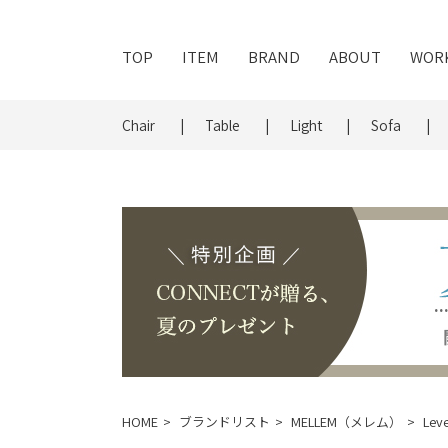
TOP
ITEM
BRAND
ABOUT
WOR
Chair
Table
Light
Sofa
HOME
ブランドリスト
MELLEM（メレム）
Le