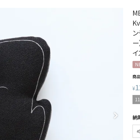
M
K
ンデ
ー
イ
N
商
1
¥
11
納