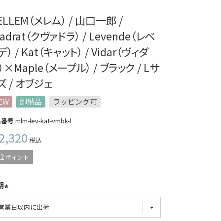
ELLEM（メレム） / 山口一郎 /
vadrat（クヴァドラ） / Levende（レベ
） / Kat（キャット） / Vidar（ヴィダ
）×Maple（メープル） / ブラック / Lサ
ズ / オブジェ
EW
即納品
ラッピング可
品番号
mlm-lev-kat-vmbk-l
2,320
税込
2
ポイント
期