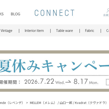
KS
BLOG
会員
Vintage
Interior item
Table ware
Fabric
C
vende（レベンデ）
MELLEM（メレム） / 山口一郎 / Kvadrat（クヴァドラ）