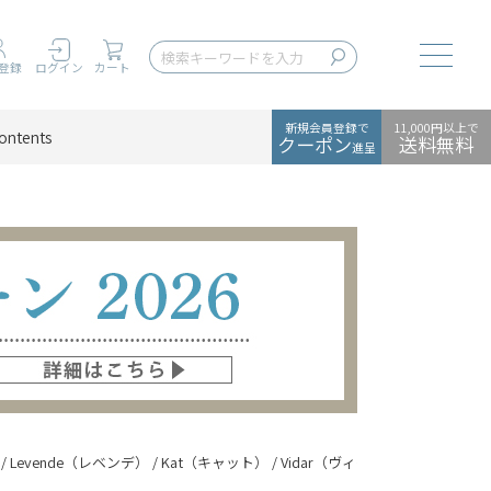
Toggle
登録
ログイン
カート
新規会員登録で
11,000円以上で
ontents
クーポン
送料無料
進呈
 / Levende（レベンデ） / Kat（キャット） / Vidar（ヴィダー）×Maple（メ