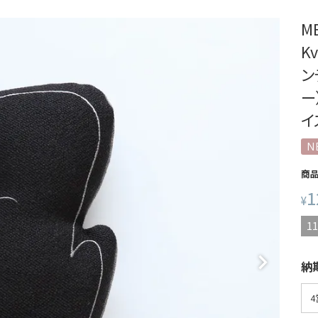
M
K
ンデ
ー
イ
N
商
1
¥
11
納