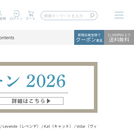
Toggle
登録
ログイン
カート
新規会員登録で
11,000円以上で
ontents
クーポン
送料無料
進呈
 / Levende（レベンデ） / Kat（キャット） / Vidar（ヴィダー）×Maple（メ