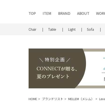
TOP
ITEM
BRAND
ABOUT
WOR
Chair
Table
Light
Sofa
HOME
ブランドリスト
MELLEM（メレム）
Le