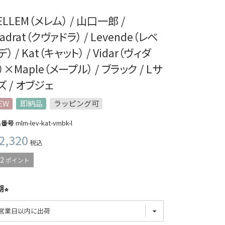
ELLEM（メレム） / 山口一郎 /
vadrat（クヴァドラ） / Levende（レベ
） / Kat（キャット） / Vidar（ヴィダ
）×Maple（メープル） / ブラック / Lサ
ズ / オブジェ
EW
即納品
ラッピング可
品番号
mlm-lev-kat-vmbk-l
2,320
税込
2
ポイント
期