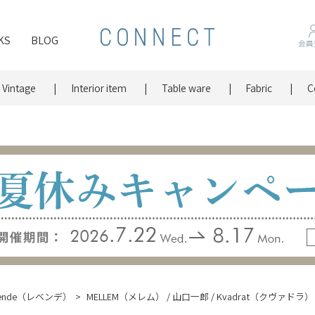
KS
BLOG
会員
Vintage
Interior item
Table ware
Fabric
C
vende（レベンデ）
MELLEM（メレム） / 山口一郎 / Kvadrat（クヴァドラ）