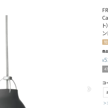
F
C
ト
ン
短
商
5
¥
47
コ
＞