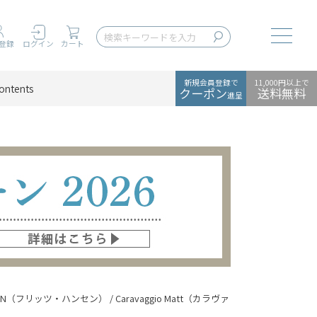
Toggle
登録
ログイン
カート
新規会員登録で
11,000円以上で
ontents
クーポン
送料無料
進呈
NSEN（フリッツ・ハンセン） / Caravaggio Matt（カラヴァッジオ マット） / 