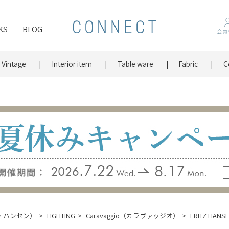
KS
BLOG
会員
Vintage
Interior item
Table ware
Fabric
C
ッツ・ハンセン）
LIGHTING
Caravaggio（カラヴァッジオ）
FRITZ HA