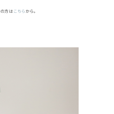
望の方は
こちら
から。