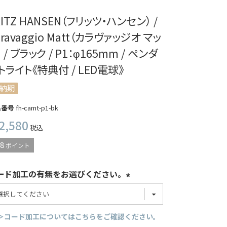
RITZ HANSEN（フリッツ・ハンセン） /
aravaggio Matt（カラヴァッジオ マッ
） / ブラック / P1：φ165mm / ペンダ
トライト《特典付 / LED電球》
納期
品番号
fh-camt-p1-bk
2,580
税込
8
ポイント
ード加工の有無をお選びください。
＞コード加工についてはこちらをご確認ください。