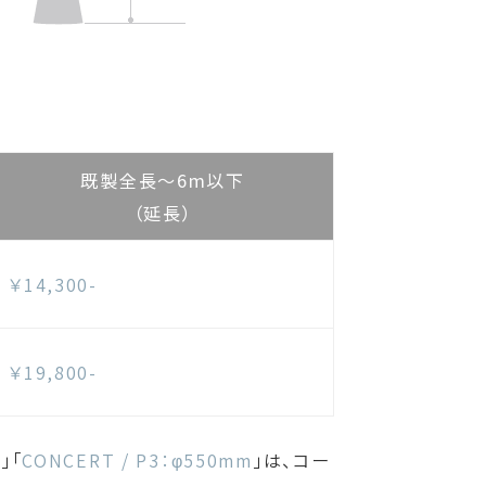
既製全長～6m以下
（延長）
￥14,300-
￥19,800-
m
」「
CONCERT / P3：φ550mm
」
は、コー