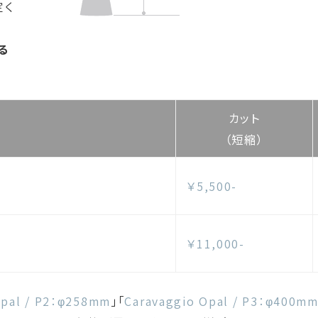
定く
る
カット
（短縮）
￥5,500-
￥11,000-
Opal / P2：φ258mm
」「
Caravaggio Opal / P3：φ400m