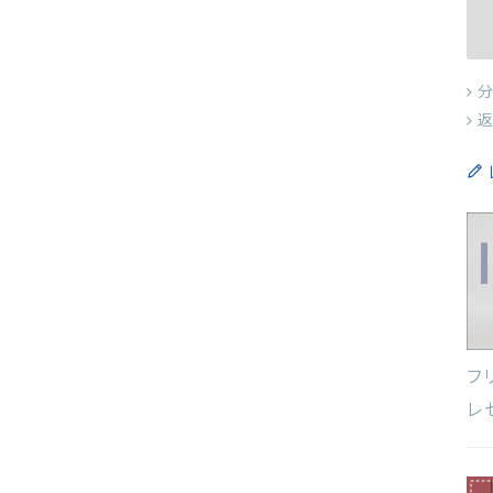
分
返
フ
レ