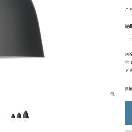
こ
納
別
合
ま