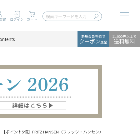
Toggle
登録
ログイン
カート
新規会員登録で
11,000円以上で
ontents
クーポン
送料無料
進呈
【ポイント5倍】FRITZ HANSEN（フリッツ・ハンセン） / SERIES 7（セ