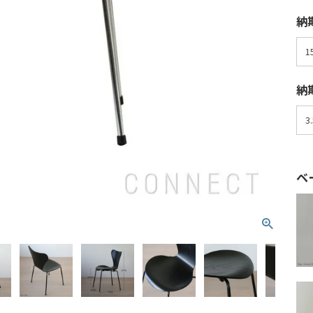
納
納
ベ