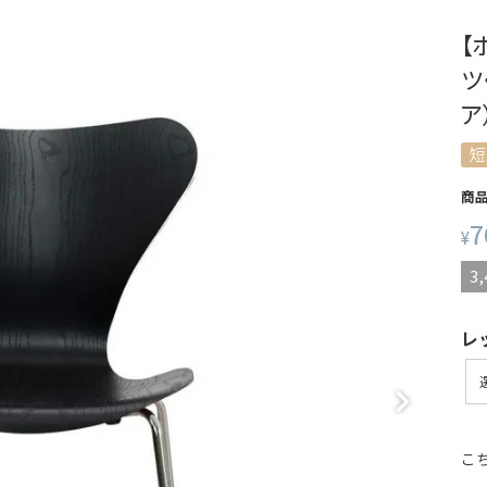
【
ツ
ア
短
商
7
¥
3,
レ
こ