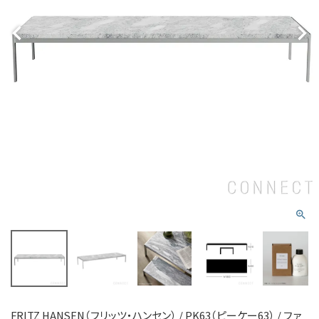
FRITZ HANSEN（フリッツ・ハンセン） / PK63（ピーケー63） / ファ