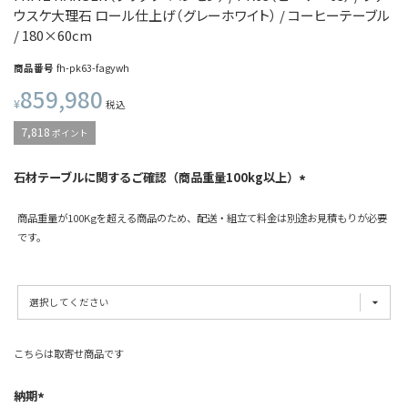
ウスケ大理石 ロール仕上げ（グレーホワイト） / コーヒーテーブル
/ 180×60cm
商品番号
fh-pk63-fagywh
859,980
¥
税込
7,818
ポイント
石材テーブルに関するご確認（商品重量100kg以上）
商品重量が100Kgを超える商品のため、配送・組立て料金は別途お見積もりが必要
です。
こちらは取寄せ商品です
納期