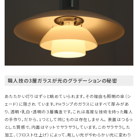
職人技の3層ガラスが光のグラデーションの秘密
あたたかい灯りはずっと眺めていられます。その理由も照明の傘（シ
ェード）に隠され ています。PHランプのガラスにはすべて厚みがあ
り、透明・乳白・透明の３層構造です。これは高度な技術を持った職人
の手作り。だから、1つとして同じものは存在しません。 表面はつるっ
とした質感で、内面はマットでサラサラしています。このサラサラした
加工、（フロスト仕上げ）によって、眩しい光がやわらかい光に変わり