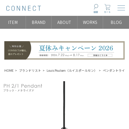
Togg
検索
カート
ITEM
BRAND
ABOUT
WORKS
BLOG
HOME
ブランドリスト
Louis Poulsen（ルイスポールセン）
ペンダントライト