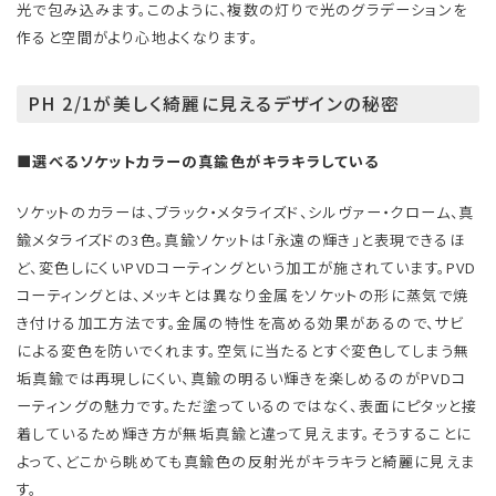
光で包み込みます。このように、複数の灯りで光のグラデーションを
作ると空間がより心地よくなります。
PH 2/1が美しく綺麗に見えるデザインの秘密
■選べるソケットカラーの真鍮色がキラキラしている
ソケットのカラーは、ブラック・メタライズド、シルヴァー・クローム、真
鍮メタライズドの3色。真鍮ソケットは「永遠の輝き」と表現できるほ
ど、変色しにくいPVDコーティングという加工が施されています。PVD
コーティングとは、メッキとは異なり金属をソケットの形に蒸気で焼
き付ける加工方法です。金属の特性を高める効果があるので、サビ
による変色を防いでくれます。空気に当たるとすぐ変色してしまう無
垢真鍮では再現しにくい、真鍮の明るい輝きを楽しめるのがPVDコ
ーティングの魅力です。ただ塗っているのではなく、表面にピタッと接
着しているため輝き方が無垢真鍮と違って見えます。そうすることに
よって、どこから眺めても真鍮色の反射光がキラキラと綺麗に見えま
す。