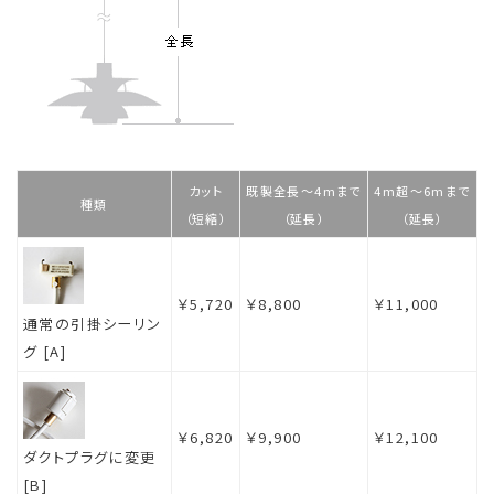
カット
既製全長～4mまで
4m超～6mまで
種類
（短縮）
（延長）
（延長）
￥5,720
￥8,800
￥11,000
通常の引掛シーリン
グ [A]
￥6,820
￥9,900
￥12,100
ダクトプラグに変更
[B]