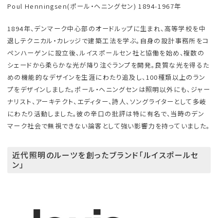
Poul Henningsen(ポール・ヘニングセン) 1894-1967年
1894年、デンマーク中心部のオードルップに生まれ、高等学校を中
退しテクニカル・カレッジで建築工法を学ぶ。自身の設計事務所をコ
ペンハーゲンに設立後、ルイスポールセン社と協働を始め、複数の
シェードから柔らかな光が降り注ぐランプを開発。良質な光を得るた
めの機能的なデザインを生涯にわたり追及し、100種類以上のラン
プをデザインしました。ポール・ヘニングセンは照明以外にも、ジャー
ナリスト、アーキテクト、エディター、詩人、ソングライターとして多岐
にわたり活動しました。彼の辛口の批評は特に有名で、当時のデン
マーク社会で無視できない論客として強い影響力を持っていました。
近代照明のルーツを創ったブランド「ルイスポールセ
ン」