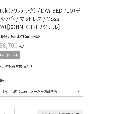
rtek（アルテック） / DAY BED 710（デ
ベッド） / マットレス / Moss
020［CONNECTオリジナル］
品番号
artek-db710mt-mo20
38,700
税込
170
ポイント
ちらは取寄せ商品です
期