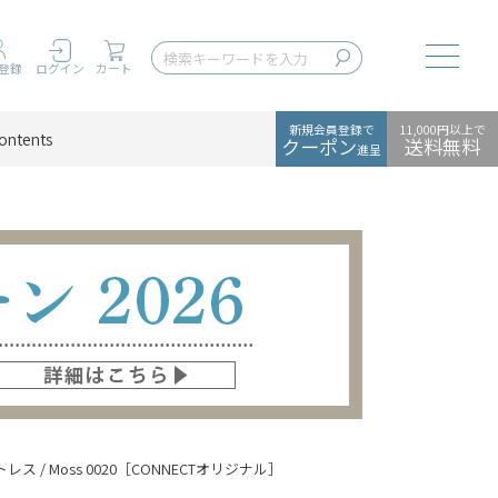
Toggle
登録
ログイン
カート
新規会員登録で
11,000円以上で
ontents
クーポン
送料無料
進呈
トレス / Moss 0020［CONNECTオリジナル］