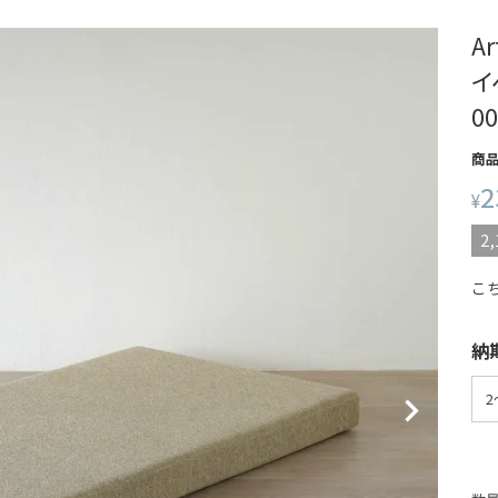
A
イ
0
商
2
¥
2,
こ
納