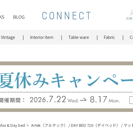
KS
BLOG
会員
Vintage
Interior item
Table ware
Fabric
C
fas & Day bed
Artek（アルテック） / DAY BED 710（デイベッド） / マッ