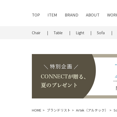
TOP
ITEM
BRAND
ABOUT
WOR
Chair
Table
Light
Sofa
HOME
ブランドリスト
Artek（アルテック）
So