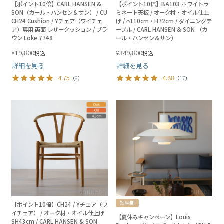
【ポイント10倍】CARL HANSEN &
【ポイント10倍】BA103 ホワイトラ
SON（カール・ハンセン＆サン） / CU
ミネート天板 / オーク材・オイル仕上
CH24 Cushion / Yチェア（ワイチェ
げ / φ110cm・H72cm / ダイニングテ
ア）専用 両面 レザークッション / ブラ
ーブル / CARL HANSEN & SON （カ
ウン Loke 7748
ール・ハンセン＆サン）
19,800
349,800
¥
¥
税込
税込
詳細を見る
詳細を見る
4.75
4.88
（
8
）
（
17
）
短納期
【ポイント10倍】CH24 / Yチェア（ワ
イチェア） / オーク材・オイル仕上げ
【夏休みキャンペーン】Louis
SH43cm / CARL HANSEN & SON