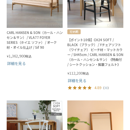
短納期
CARL HANSEN & SON（カール・ハン
セン＆サン） / VLA77 FOYER
【ポイント10倍】CH24 SOFT /
SERIES（ホイエ ソファ） / オーク
BLACK（ブラック） / Yチェアソフト
材・オイル仕上げ / Sif 90
（ワイチェア） ビーチ材・マットカラ
ー / SH45cm / CARL HANSEN & SON
1,362,900
¥
税込
（カール・ハンセン＆サン）《特典付
詳細を見る
/ シートクッション・脚裏フェルト》
112,200
¥
税込
詳細を見る
4.89
（
38
）