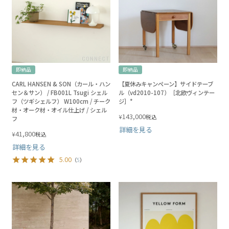
即納品
即納品
CARL HANSEN & SON（カール・ハン
【夏休みキャンペーン】サイドテーブ
セン＆サン） / FB001L Tsugi シェル
ル（vd2010-107）［北欧ヴィンテー
フ（ツギシェルフ） W100cm / チーク
ジ］*
材・オーク材・オイル仕上げ / シェル
143,000
¥
税込
フ
詳細を見る
41,800
¥
税込
詳細を見る
5.00
（
5
）