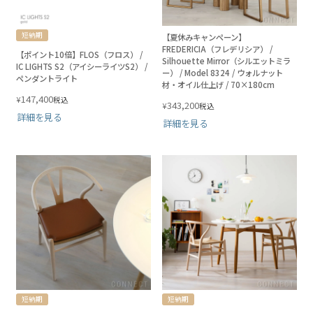
短納期
【夏休みキャンペーン】
FREDERICIA（フレデリシア） /
【ポイント10倍】FLOS（フロス） /
Silhouette Mirror（シルエットミラ
IC LIGHTS S2（アイシーライツS2） /
ー） / Model 8324 / ウォルナット
ペンダントライト
材・オイル仕上げ / 70×180cm
147,400
¥
税込
343,200
¥
税込
詳細を見る
詳細を見る
短納期
短納期