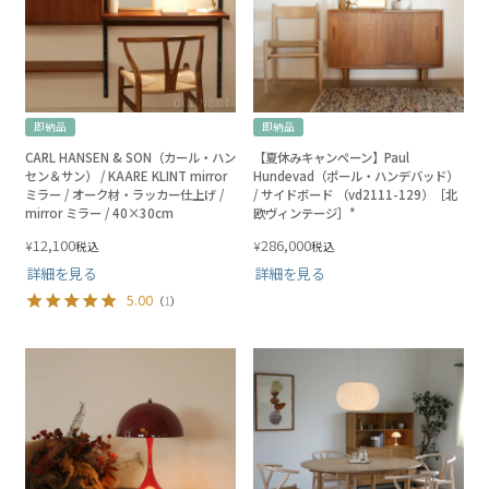
即納品
即納品
CARL HANSEN & SON（カール・ハン
【夏休みキャンペーン】Paul
セン＆サン） / KAARE KLINT mirror
Hundevad（ポール・ハンデバッド）
ミラー / オーク材・ラッカー仕上げ /
/ サイドボード （vd2111-129）［北
mirror ミラー / 40×30cm
欧ヴィンテージ］*
12,100
286,000
¥
¥
税込
税込
詳細を見る
詳細を見る
5.00
（
1
）