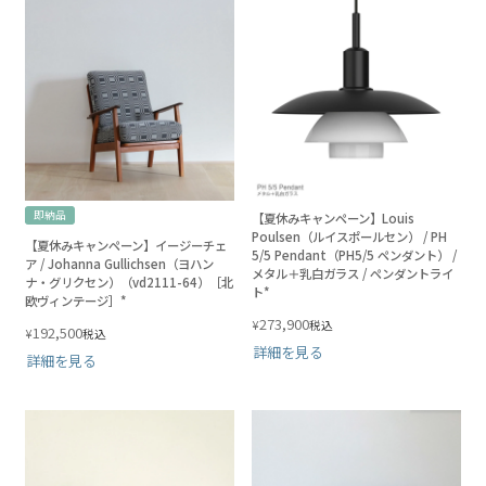
即納品
【夏休みキャンペーン】Louis
Poulsen（ルイスポールセン） / PH
【夏休みキャンペーン】イージーチェ
5/5 Pendant（PH5/5 ペンダント） /
ア / Johanna Gullichsen（ヨハン
メタル＋乳白ガラス / ペンダントライ
ナ・グリクセン）（vd2111-64）［北
ト*
欧ヴィンテージ］*
273,900
¥
税込
192,500
¥
税込
詳細を見る
詳細を見る