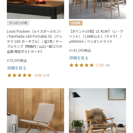
ラッピング可
短納期
Louis Poulsen（ルイスポールセン）
【ポイント10倍】LE KLINT（レ・ク
/ Panthella 160 Portable V3（パン
リント） / LAMELLA 1（ラメラ） /
テラ 160 ポータブル） / 全3色 / テー
φ460mm / ペンダントライト
ブルランプ《特典付 / 山口一郎コラボ
143,000
¥
税込
企画 限定ポストカード》
詳細を見る
39,600
¥
税込
5.00
（
4
）
詳細を見る
4.86
（
14
）