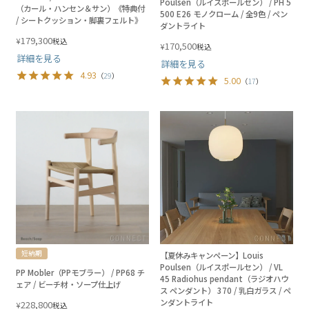
Poulsen（ルイスポールセン） / PH 5
（カール・ハンセン＆サン）《特典付
500 E26 モノクローム / 全9色 / ペン
/ シートクッション・脚裏フェルト》
ダントライト
179,300
¥
税込
170,500
¥
税込
詳細を見る
詳細を見る
4.93
（
29
）
5.00
（
17
）
短納期
【夏休みキャンペーン】Louis
Poulsen（ルイスポールセン） / VL
PP Mobler（PPモブラー） / PP68 チ
45 Radiohus pendant（ラジオハウ
ェア / ビーチ材・ソープ仕上げ
ス ペンダント） 370 / 乳白ガラス / ペ
ンダントライト
228,800
¥
税込