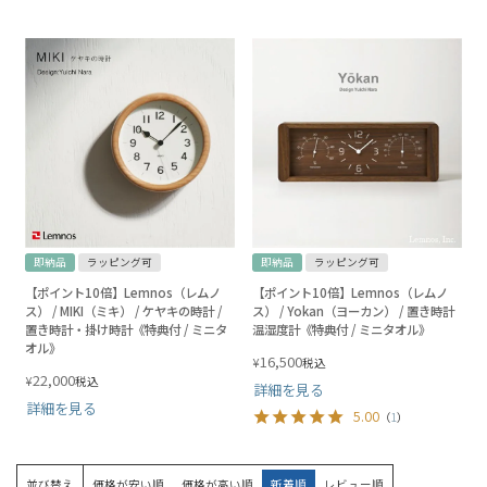
即納品
ラッピング可
即納品
ラッピング可
【ポイント10倍】Lemnos（レムノ
【ポイント10倍】Lemnos（レムノ
ス） / MIKI（ミキ） / ケヤキの時計 /
ス） / Yokan（ヨーカン） / 置き時計
置き時計・掛け時計《特典付 / ミニタ
温湿度計《特典付 / ミニタオル》
オル》
16,500
¥
税込
22,000
¥
税込
詳細を見る
詳細を見る
5.00
（
1
）
並び替え
価格が安い順
価格が高い順
新着順
レビュー順