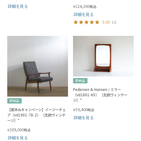
詳細を見る
124,300
¥
税込
詳細を見る
5.00
（
1
）
即納品
Pedersen & Hansen / ミラー
（vd1801-65） ［北欧ヴィンテー
ジ］*
即納品
59,400
¥
【夏休みキャンペーン】イージーチェ
税込
ア（vd1901-78-2） ［北欧ヴィンテ
詳細を見る
ージ］*
209,000
¥
税込
詳細を見る