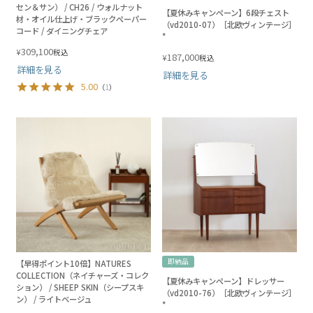
セン＆サン） / CH26 / ウォルナット
【夏休みキャンペーン】6段チェスト
材・オイル仕上げ・ブラックペーパー
（vd2010-07）［北欧ヴィンテージ］
コード / ダイニングチェア
*
309,100
¥
税込
187,000
¥
税込
詳細を見る
詳細を見る
5.00
（
1
）
即納品
【早得ポイント10倍】NATURES
COLLECTION（ネイチャーズ・コレク
【夏休みキャンペーン】ドレッサー
ション） / SHEEP SKIN（シープスキ
（vd2010-76）［北欧ヴィンテージ］
ン） / ライトベージュ
*