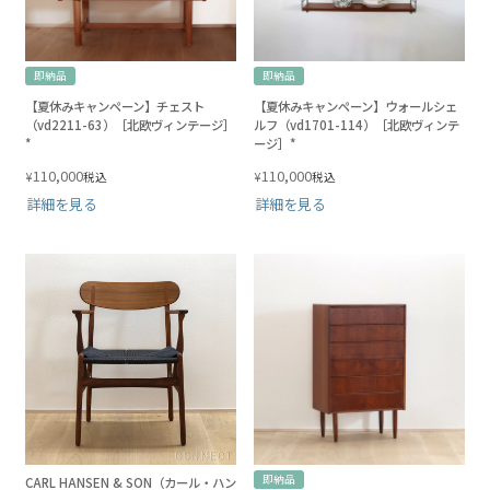
即納品
即納品
【夏休みキャンペーン】チェスト
【夏休みキャンペーン】ウォールシェ
（vd2211-63）［北欧ヴィンテージ］
ルフ（vd1701-114）［北欧ヴィンテ
*
ージ］*
110,000
110,000
¥
¥
税込
税込
詳細を見る
詳細を見る
即納品
CARL HANSEN & SON（カール・ハン