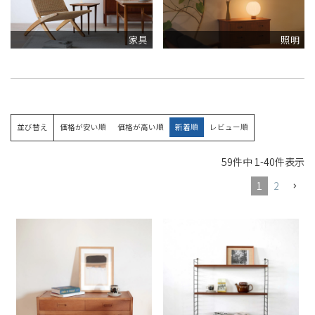
家具
照明
並び替え
価格が安い順
価格が高い順
新着順
レビュー順
59
件中
1
-
40
件表示
1
2