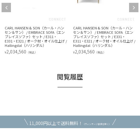
SEN & SON（カール・ハン
CARL HANSEN & SON（カール・ハン
【アウトレット】C
 EMBRACE SOFA（エン
セン＆サン） / EMBRACE SOFA（エン
SON （カール
）セット / E311・
ブレイスソファ）セット / E331・
EMBRACE 
1 / オーク材・オイル仕上げ /
E311・E321 / オーク材・オイル仕上げ /
ァ）セット / E
al（ハリンダル）
Hallingdal（ハリンダル）
オイル仕上げ / 
0
2,034,560
902,550
¥
¥
（税込）
（税込）
（税
閲覧履歴
11,000円以上で送料無料！
（ヴィンテージ家具を除く）