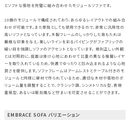
とソフトな張地を完璧に組み合わせたモジュールソファです。
10個のモジュールで構成されており、あらゆるレイアウトでの組み合
わせが可能です。また単独としても使用できるので、非常に汎用性の
高いソファとなっています。木製フレームのしっかりした背もたれは
厳格な印象を与え、美しいラインを彩るパイピングがファブリックの
縫い目を強調しソファのアクセントとなっています。 規則正しい外観
とは対照的に、座面は掛け心地にあわせて比重の異なる複層レイヤ
ーを取り入れているため、快適でゆったりと包み込まれるような心地
良さを提供します。ソファフレームはアームレストとテーブル付きのモ
ジュールと同様に硬材で作られているため、適切な木材や張地のボ
リューム量を調整することで、クラシック調、シンメトリカル型、表現
重視型、あるいは彫刻風など佇まいを可変させることができます。
EMBRACE SOFA バリエーション