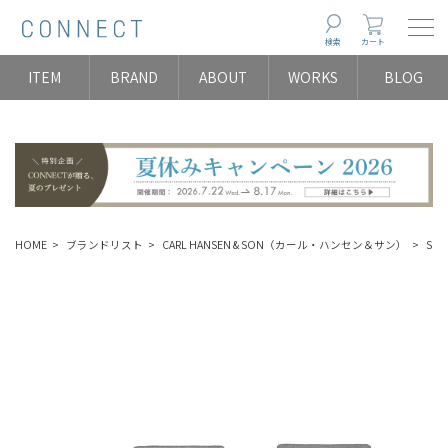
Togg
検索
カート
ITEM
BRAND
ABOUT
WORKS
BLOG
HOME
ブランドリスト
CARL HANSEN & SON（カール・ハンセン＆サン）
SOF