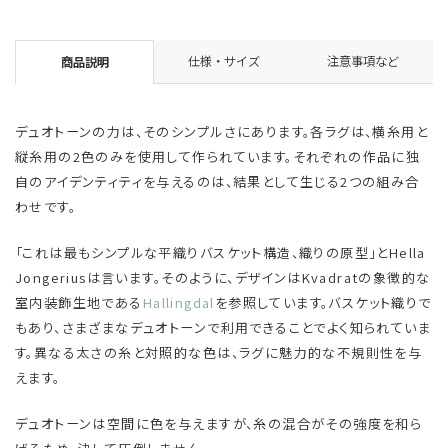
仕様・サイズ
注意事項など
商品説明
デュオトーンの力は、そのシンプルさにあります。各ラグは、横糸用と
縦糸用の2色のみを使用して作られています。それぞれの作品に独
自のアイデンティティを与えるのは、結果として生じる2つの組み合
わせです。
「これは最もシンプルな平織りバスケット構造、織りの原型」とHella
Jongeriusは言います。そのように、デザインはKvadratの象徴的な
室内装飾生地である
Hallingdal
を参照しています。バスケット織りで
もあり、さまざまなデュオトーンで利用できることでよく知られていま
す。異なる太さの糸と対照的な色は、ラグに魅力的な不規則性を与
えます。
デュオトーンは空間に色を与えますが、糸の混合がその強度を和ら