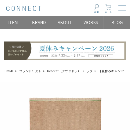
Togg
検索
カート
ITEM
BRAND
ABOUT
WORKS
BLOG
HOME
ブランドリスト
Kvadrat（クヴァドラ）
ラグ
【夏休みキャンペーン】Kv