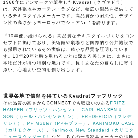
1968年にデンマークで誕生したKvadrat（クヴァドラ）
は、家具張地やカーテン・ラグなど、幅広い製品を提供して
いるテキスタイルメーカーです。高品質かつ耐久性、デザイ
ン性の高さからヨーロッパでシェアNo.1を誇ります。
『10年使い続けられる』高品質なテキスタイルづくりをコン
セプトに掲げており、美術館や劇場など国際的な公共施設で
も採用されているその実績は、確かな品質を証明していま
す。10年20年と時を重ねるごとに深まる美しさは、まさに
本物だけが持つ特別な魅力です。長くあなたの暮らしに寄り
添い、心地よい空間を創り出します。
世界各地で信頼を得ているKvadratファブリック
その品質の高さからCONNECTでも取扱いのある
FRITZ
HANSEN（フリッツ・ハンセン）
、
CARL HANSEN &
SON（カール・ハンセン＆サン）
、
FREDERICIA（フレデ
リシア）
、
PP Mobler（PPモブラー）
、
KARIMOKU CASE
（カリモクケース）
、
Karimoku New Standard（カリモク
ニュースタンダード）
など、多くの一流家具メーカーの張地