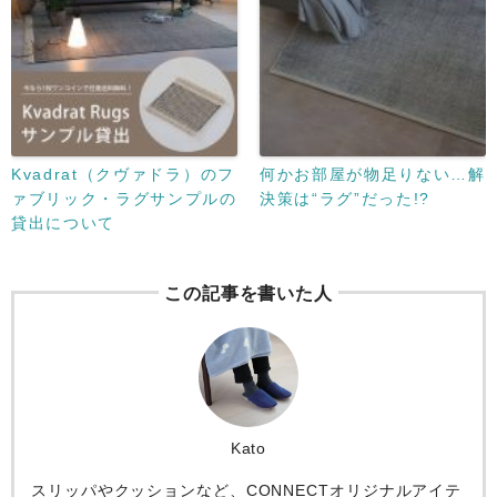
Kvadrat（クヴァドラ）のフ
何かお部屋が物足りない…解
ァブリック・ラグサンプルの
決策は“ラグ”だった!?
貸出について
この記事を書いた人
Kato
スリッパやクッションなど、CONNECTオリジナルアイテ