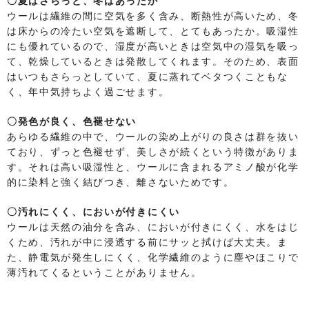
〇夏はさらっと、冬はあったか
ウールは繊維の間に空気を多く含み、断熱性が高いため、冬
は床からの冷たい空気を遮断して、とてもあったか。吸湿性
にも優れているので、湿度が高いときは空気中の湿気を吸っ
て、乾燥しているときは発散してくれます。そのため、表面
はいつもさらっとしていて、夏に蒸れてベタつくこともな
く、年中気持ちよく過ごせます。
〇発色が良く、色褪せない
あらゆる繊維の中で、ウールの染め上がりの良さは群を抜い
ており、ずっと色褪せず、美しさが続くという特徴がありま
す。それは高い吸湿性と、ウールに含まれるアミノ酸が化学
的に染料と強く結びつき、離さないためです。
〇汚れにくく、においが付きにくい
ウールは天然の油分を含み、においが付きにくく、水をはじ
くため、汚れが中に浸透する前にサッと拭けば大丈夫。ま
た、静電気が発生しにくく、化学繊維のように塵やほこりで
薄汚れてくるということがありません。