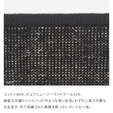
コットン68％、ピュアニュージーランドウール32％
緻密な手織りとベルベットのような短い毛足。わずかに高さの異な
る毛足が、光で洗練された表情を放つエレガントな一枚。