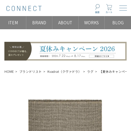
Togg
検索
カート
ITEM
BRAND
ABOUT
WORKS
BLOG
HOME
ブランドリスト
Kvadrat（クヴァドラ）
ラグ
【夏休みキャンペーン】Kv