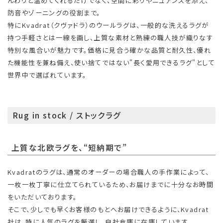
んわりと温めてくれるだけでなく、空間に彩りやニュアンスを添え、
防音やゾーニングの役割まで。
特にKvadrat（クヴァドラ）のウールラグは、一般的な洗えるラグが
持つ手軽さとは一線を画し、上質な素材と熟練の職人技が織りなす
特別な風合いが魅力です。価格に見合う確かな品質と耐久性、優れ
た機能性を兼ね備え、使い捨てではない"長く愛用できるラグ"として
世界中で選ばれています。
Rug in stock / ストックラグ
上質な北欧ラグを、“短納期で”
Kvadratのラグは、通常のオーダーの場合職人の手作業によって、
一枚一枚丁寧に仕立てられているため、お届けまでに十分なお時間
をいただいております。
そこで、少しでも早くお客様のもとへお届けできるように、Kvadrat
社は、特に人気のラグを厳選し、自社倉庫に在庫しています。