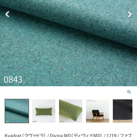
Kvadrat（クヴァドラ） / Divina MD（ディヴィナMD） / 1219 / ファブ