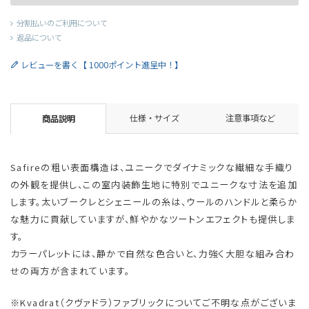
分割払いのご利用について
返品について
レビューを書く【 1000ポイント進呈中！】
仕様・サイズ
注意事項など
商品説明
Safireの粗い表面構造は、ユニークでダイナミックな繊細な手織り
の外観を提供し、この室内装飾生地に特別でユニークな寸法を追加
します。太いブークレとシェニールの糸は、ウールのハンドルと柔らか
な魅力に貢献していますが、鮮やかなツートンエフェクトも提供しま
す。
カラーパレットには、静かで自然な色合いと、力強く大胆な組み合わ
せの両方が含まれています。
※Kvadrat（クヴァドラ）ファブリックについてご不明な点がございま