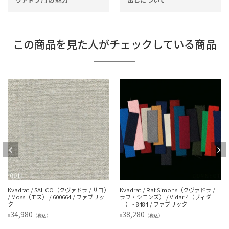
この商品を見た人がチェックしている商品
Kvadrat / SAHCO（クヴァドラ / サコ）
Kvadrat / Raf Simons（クヴァドラ /
/ Moss（モス） / 600664 / ファブリッ
ラフ・シモンズ） / Vidar 4（ヴィダ
ク
ー） - 8484 / ファブリック
34,980
38,280
¥
¥
（税込）
（税込）