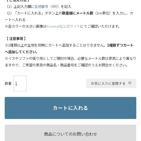
（1）上記入力欄に
生地番号（4桁）
を記入
（2）「カートに入れる」ボタン上の
数量欄にメートル数
（1m単位）を入力し、カ
ートへ入れる
※各カラーの大きい画像は
Kvadrat社公式サイト
にてご確認いただけます。
【 注意事項 】
※2種類以上の生地を同時にカートへ追加することはできません。
1種類ずつカート
へ追加してください。
※イスやソファの張り地としてご検討の場合、必要なメートル数は家具により異なり
ますので、ご希望の家具の商品名・商品番号をご確認のうえお問合せください。
お気に入りに登録する
カートに入れる
商品についてのお問い合わせ