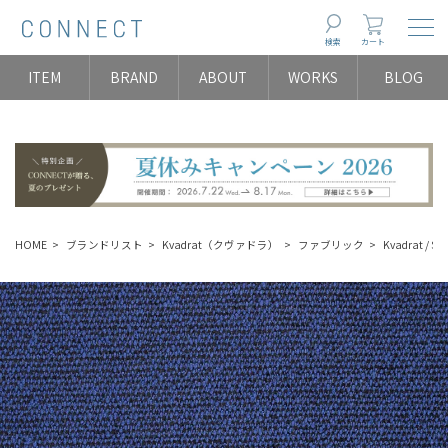
Togg
検索
カート
ITEM
BRAND
ABOUT
WORKS
BLOG
HOME
ブランドリスト
Kvadrat（クヴァドラ）
ファブリック
Kvadrat /