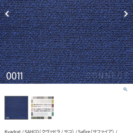
Kvadrat / SAHCO（クヴァドラ / サコ） / Safire（サファイア） /