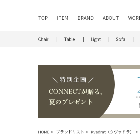
TOP
ITEM
BRAND
ABOUT
WOR
Chair
Table
Light
Sofa
HOME
ブランドリスト
Kvadrat（クヴァドラ）