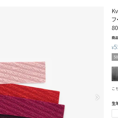
Kv
フ
8
商
5
¥
50
こ
生