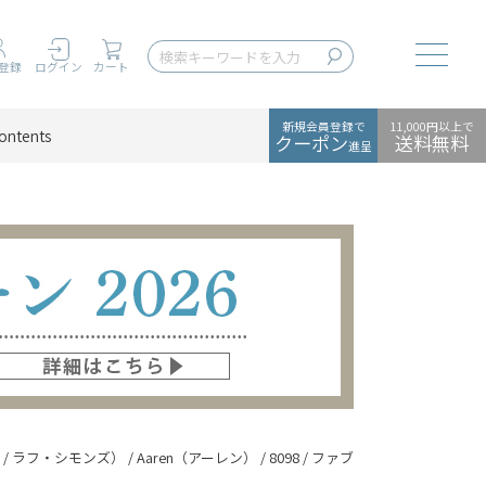
Toggle
登録
ログイン
カート
新規会員登録で
11,000円以上で
ontents
クーポン
送料無料
進呈
ァドラ / ラフ・シモンズ） / Aaren（アーレン） / 8098 / ファブリック