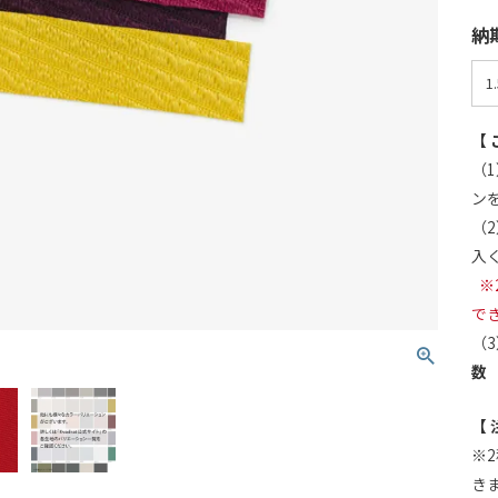
納
【 
（1
ン
（
入
※
で
（
数
【 
※
き