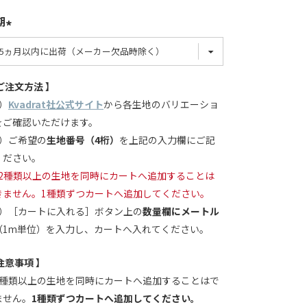
期
ご注文方法 】
）
Kvadrat社公式サイト
から各生地のバリエーショ
をご確認いただけます。
2）ご希望の
生地番号（4桁）
を上記の入力欄にご記
ください。
2種類以上の生地を同時にカートへ追加することは
きません。1種類ずつカートへ追加してください。
3）［カートに入れる］ボタン上の
数量欄にメートル
（1m単位）を入力し、カートへ入れてください。
注意事項 】
2種類以上の生地を同時にカートへ追加することはで
ません。
1種類ずつカートへ追加してください。