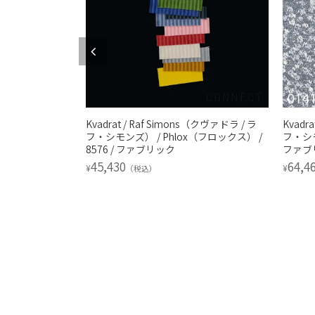
s（クヴァドラ / ラ
Kvadrat / Raf Simons（クヴァドラ / ラ
Kvadr
ン45×45cm /
フ・シモンズ） / Phlox（フロックス） /
フ・シモン
アクセサリー
8576 / ファブリック
ファブ
45,430
64,4
¥
¥
（税込）