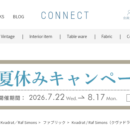
KS
BLOG
会員
Vintage
Interior item
Table ware
Fabric
C
Kvadrat／Raf Simons
ファブリック
Kvadrat / Raf Simons（クヴ