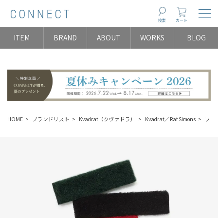
Togg
検索
カート
ITEM
BRAND
ABOUT
WORKS
BLOG
HOME
ブランドリスト
Kvadrat（クヴァドラ）
Kvadrat／Raf Simons
ファ