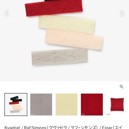
Kvadrat / Raf Simons（クヴァドラ / ラフ・シモンズ） / Einar（エイ