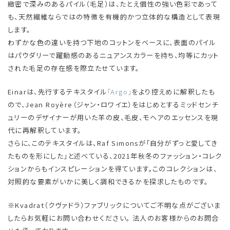
緻密で深みのあるパイル（毛足）は、たとえ個性の強い色彩であって
も、天然繊維ならではの特徴を有機的かつ立体的な構造として表現
します。
わずかな色の違いを持つ下地のコットンをベースに、表面のパイル
はパウダリーで躍動感のあるニュアンスカラーを持ち、均等にカット
された毛足の存在感を際立たせています。
Einarは、先行するテキスタイル
「Argo」
をより控えめに解釈したも
ので、Jean Royère（ジャン・ロワイエ）をはじめとするミッドセンチ
ュリーのデザイナーが用いた羊の皮、毛皮、モヘアのエッセンスを現
代に再解釈しています。
さらに、このテキスタイルは、Raf Simonsが「自分がずっと愛してき
たものを形にした」と述べている、2021年秋冬のファッション・コレク
ションからもインスピレーションを得ています。このコレクションは、
対照的な要素がいかに美しく調和できるかを探求したものです。
※Kvadrat（クヴァドラ）ファブリックについてご不明な点がございま
したらお気軽にお問い合わせください。 法人のお客様からのお問合