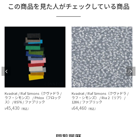
この商品を見た人がチェックしている商品
Kvadrat / Raf Simons（クヴァドラ /
Kvadrat / Raf Simons（クヴァドラ /
ラフ・シモンズ） / Phlox（フロック
ラフ・シモンズ） / Ria 2（リア） /
ス） / 8576 / ファブリック
1286 / ファブリック
45,430
64,460
¥
¥
（税込）
（税込）
閲覧履歴