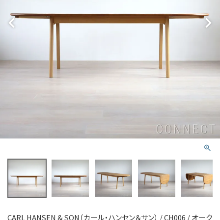
CARL HANSEN & SON（カール・ハンセン＆サン） / CH006 / オーク