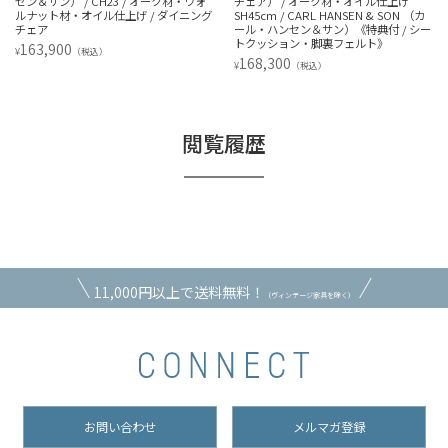
チェア） / オーク材・オイル仕上げ
/ Night Owl（ナイト・オウル） / アッ
SH45cm / CARL HANSEN & SON （カ
シュ / テーブルランプ《特典付 / LED電
ール・ハンセン＆サン）《特典付 / シー
球》
トクッション・脚裏フェルト》
34,980
¥
（税込）
168,300
¥
（税込）
閲覧履歴
11,000円以上で送料無料！
（ヴィンテージ家具を除く）
お問い合わせ
メルマガ登録