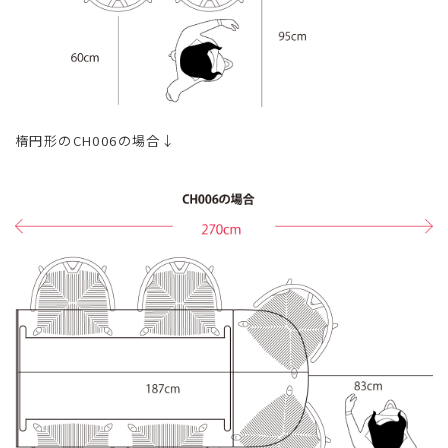
楕円形のCH006の場合↓