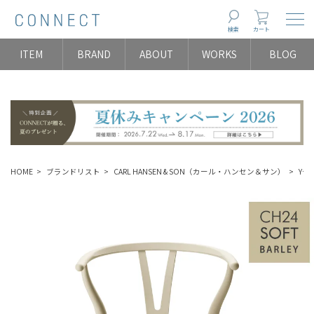
Togg
検索
カート
ITEM
BRAND
ABOUT
WORKS
BLOG
HOME
ブランドリスト
CARL HANSEN & SON（カール・ハンセン＆サン）
Yチ