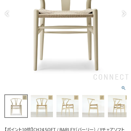
【ポイント10倍】CH24 SOFT / BARLEY（バーリー） / Yチェアソフト