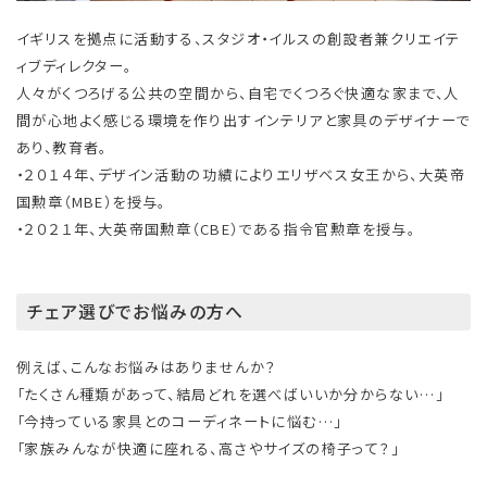
イギリスを拠点に活動する、スタジオ・イルスの創設者兼クリエイテ
ィブディレクター。
人々がくつろげる公共の空間から、自宅でくつろぐ快適な家まで、人
間が心地よく感じる環境を作り出すインテリアと家具のデザイナーで
あり、教育者。
・２０１４年、デザイン活動の功績によりエリザベス女王から、大英帝
国勲章（MBE）を授与。
・２０２１年、大英帝国勲章（CBE）である指令官勲章を授与。
チェア選びでお悩みの方へ
例えば、こんなお悩みはありませんか？
「たくさん種類があって、結局どれを選べばいいか分からない…」
「今持っている家具とのコーディネートに悩む…」
「家族みんなが快適に座れる、高さやサイズの椅子って？」