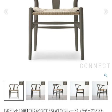
【ポイント10倍】CH24 SOFT / SLATE（スレート） / Yチェアソフト