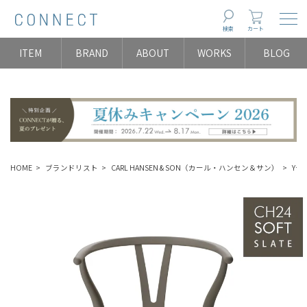
Togg
検索
カート
ITEM
BRAND
ABOUT
WORKS
BLOG
HOME
ブランドリスト
CARL HANSEN & SON（カール・ハンセン＆サン）
Yチ