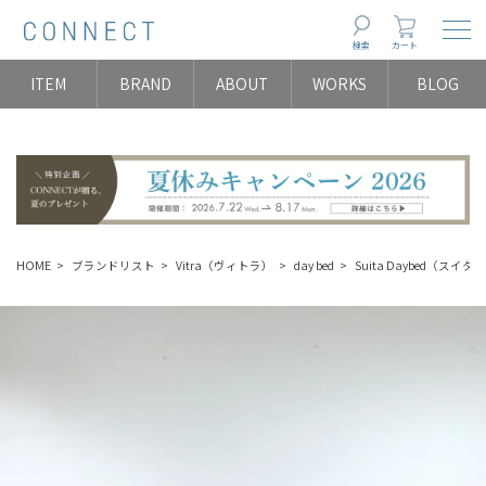
Togg
検索
カート
ITEM
BRAND
ABOUT
WORKS
BLOG
HOME
ブランドリスト
Vitra（ヴィトラ）
day bed
Suita Daybed（スイ