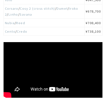
Corsaro
/
Cosy 2 (cross stitch)
/
Dumet
/
Iroko
¥678,700
2
/
Linho
/
Savana
Nubia
/
Reed
¥708,400
Cento
/
Credo
¥738,100