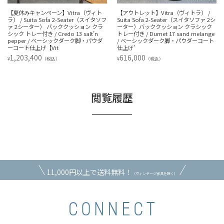
【アウトレット】Vitra（ヴィトラ） /
【夏休みキャンペーン】Vitra（ヴィト
フ
Suita Sofa 2-Seater（スイタソファ 2シ
ラ） / Suita Sofa 2-Seater（スイタソフ
ーター）バッククッション クラシック
ァ 2シーター） バッククッション クラ
トレー付き / Dumet 17 sand melange
シック トレー付き / Dumet 17 sand
/ ベーシックダーク脚・パウダーコート
melange / ベーシックダーク脚・パウ
仕上げ'
ダーコート仕上げ【Vitr
616,000
1,092,300
¥
¥
（税込）
（税込）
閲覧履歴
11,000円以上で送料無料！
（ヴィンテージ家具を除く）