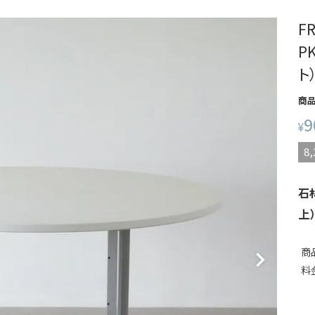
F
P
ト
商
9
¥
8,
石
上
商
料