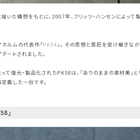
年に描いた構想をもとに、2007年、フリッツ・ハンセンによっ
アホルムの代表作「
PK54
」。 その思想と意匠を受け継ぎな
デートされました。
よって復元・製品化されたPK58は、「ありのままの素材美」
再定義した一台です。
58」