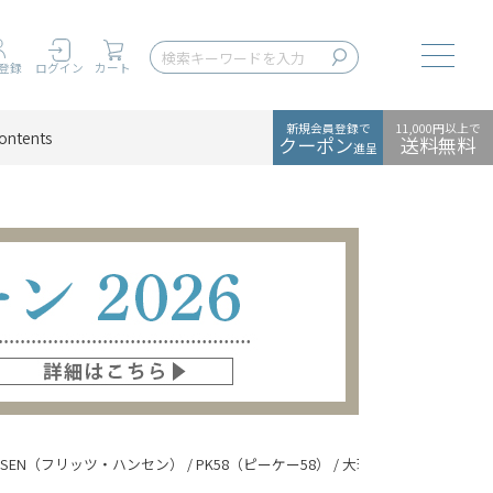
Toggle
登録
ログイン
カート
新規会員登録で
11,000円以上で
ontents
クーポン
送料無料
進呈
HANSEN（フリッツ・ハンセン） / PK58（ピーケー58） / 大理石（ホワイト） / テ