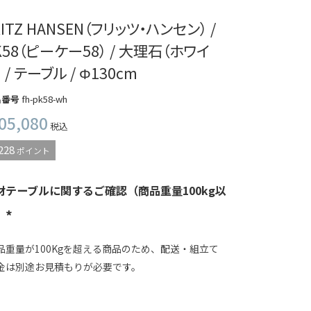
RITZ HANSEN（フリッツ・ハンセン） /
K58（ピーケー58） / 大理石（ホワイ
） / テーブル / Φ130cm
品番号
fh-pk58-wh
05,080
税込
228
ポイント
材テーブルに関するご確認（商品重量100kg以
）
品重量が100Kgを超える商品のため、配送・組立て
金は別途お見積もりが必要です。