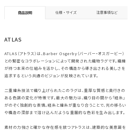
仕様・サイズ
注意事項など
商品説明
ATLAS
ATLAS（アトラス）は、Barber Osgerby（バーバー・オスガービー）
との緊密なコラボレーションによって開発された織物ラグです。織機
が持つ本来の仕組みを活かし、その構造から導き出される美しさを
追求するという共通のビジョンが反映されています。
二重緯糸技法で織り上げられたこのラグは、重厚な質感と奥行きの
ある色調の変化が特徴です。最大の魅力は、織り目の間から「経糸」
がのぞく独創的な表情。経糸と緯糸が重なり合うことで、光の移ろい
や構造の深部まで溶け込んだような重層的な色彩を生み出します。
素材の力強さと確かな存在感を放つアトラスは、建築的な美意識を