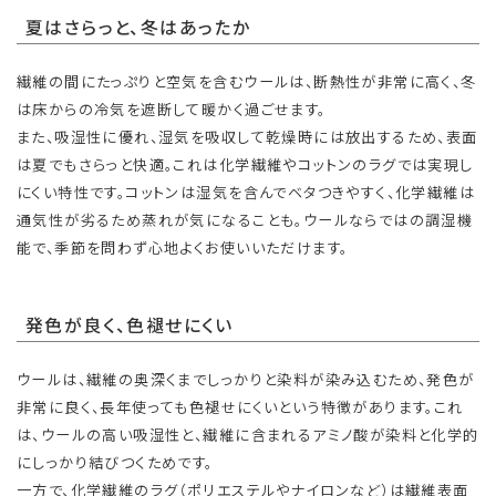
夏はさらっと、冬はあったか
繊維の間にたっぷりと空気を含むウールは、断熱性が非常に高く、冬
は床からの冷気を遮断して暖かく過ごせます。
また、吸湿性に優れ、湿気を吸収して乾燥時には放出するため、表面
は夏でもさらっと快適。これは化学繊維やコットンのラグでは実現し
にくい特性です。コットンは湿気を含んでベタつきやすく、化学繊維は
通気性が劣るため蒸れが気になることも。ウールならではの調湿機
能で、季節を問わず心地よくお使いいただけます。
発色が良く、色褪せにくい
ウールは、繊維の奥深くまでしっかりと染料が染み込むため、発色が
非常に良く、長年使っても色褪せにくいという特徴があります。これ
は、ウールの高い吸湿性と、繊維に含まれるアミノ酸が染料と化学的
にしっかり結びつくためです。
一方で、化学繊維のラグ（ポリエステルやナイロンなど）は繊維表面