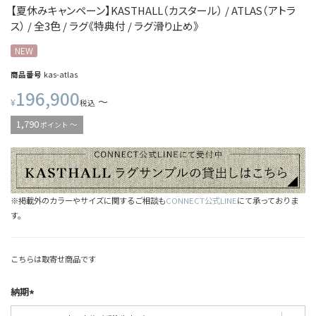
【夏休みキャンペーン】KASTHALL（カスタール） / ATLAS（アトラ
ス） / 全3色 / ラグ《特典付 / ラグ滑り止め》
NEW
商品番号
kas-atlas
196,900
〜
¥
税込
1,790
〜
ポイント
※掲載外のカラーやサイズに関するご相談も
CONNECT公式LINE
にて承っておりま
す。
こちらは取寄せ商品です
納期