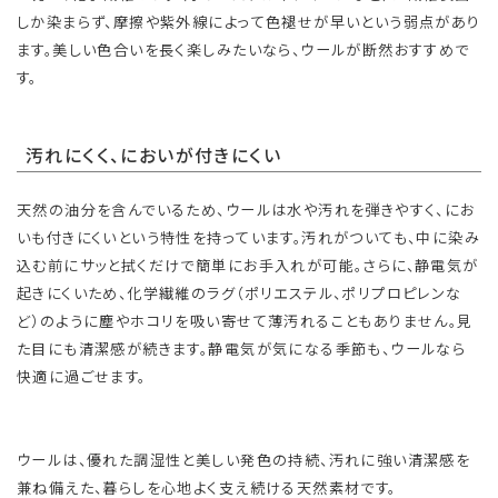
しか染まらず、摩擦や紫外線によって色褪せが早いという弱点があり
ます。美しい色合いを長く楽しみたいなら、ウールが断然おすすめで
す。
汚れにくく、においが付きにくい
天然の油分を含んでいるため、ウールは水や汚れを弾きやすく、にお
いも付きにくいという特性を持っています。汚れがついても、中に染み
込む前にサッと拭くだけで簡単にお手入れが可能。さらに、静電気が
起きにくいため、化学繊維のラグ（ポリエステル、ポリプロピレンな
ど）のように塵やホコリを吸い寄せて薄汚れることもありません。見
た目にも清潔感が続きます。静電気が気になる季節も、ウールなら
快適に過ごせます。
ウールは、優れた調湿性と美しい発色の持続、汚れに強い清潔感を
兼ね備えた、暮らしを心地よく支え続ける天然素材です。