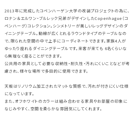
2013年に完成したコペンハーゲン大学の改装プロジェクトの為に、
ロナン＆エルワン・ブルレック兄弟がデザインしたCopenhague（コ
ペンハーグ）コレクション。シンメトリーが美しいレッグデザインのダ
イニングテーブル。動線が広くとれるラウンドタイプのテーブルなの
で、限られた空間の中で上手にコーディネートできます。家族4人が
ゆったり座れるダイニングテーブルです。来客が来ても 6名くらいな
ら無理なく座ることができます。
公共用の家具として必要な収納性・耐久性・汚れにくいことなどが考
慮され、様々な場所で多目的に使用できます。
天板はリノリウム加工されたマットな質感で、汚れが付きにくい仕様
になっています。
また、オフホワイトのカラーは組み合わせる家具やお部屋の印象に
なじみやすく、空間を柔らかな雰囲気にしてくれます。