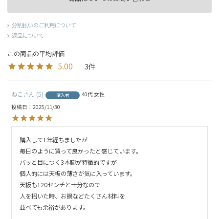
分割払いのご利用について
返品について
5.00
3
ねこ
5
40代
女性
購入者
投稿日
2025/11/30
購入して1年経ちましたが

毎日のように買って良かったと感じています。

パッと目につく3本脚が特徴的ですが

個人的には天板の薄さが気に入っています。

天板も120センチと十分なので

人を招いた時、お鍋などたくさん材料を

並べても余裕があります。