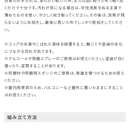
日常のお手入れは、柔らかい乾いた布、または固く絞った布で軽く拭
くだけで十分です。汚れが気になる場合は、中性洗剤をぬるま湯で
薄めたものを使い、やさしく拭き取ってください。その後は、洗剤が残
らないように水拭きし、最後に乾いた布でしっかり乾拭きしてくださ
い。
※コップの水滴やこぼれた液体を放置すると、輪ジミや塗装の劣化
につながる恐れがあります。
※アルコールや除菌スプレーのご使用はお控えください。塗装が白く
濁ったり、変質することがあります。
※研磨材や研磨用スポンジのご使用は、表面を傷つけるためお控え
ください。
※屋内用家具のため、バルコニーなど屋外に置いたままにすること
はお控えください。
組み立て方法