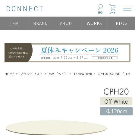
Togg
検索
カート
ITEM
BRAND
ABOUT
WORKS
BLOG
HOME
ブランドリスト
HAY（ヘイ）
Table & Desk
CPH 20 ROUND（コ