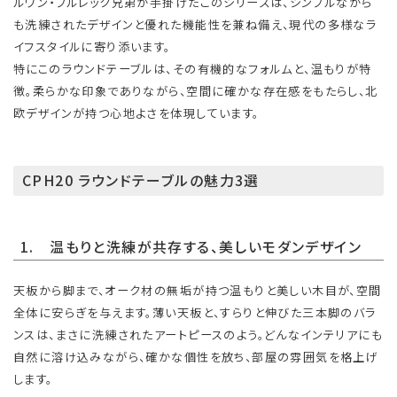
ルワン・ブルレック兄弟が手掛けたこのシリーズは、シンプルながら
も洗練されたデザインと優れた機能性を兼ね備え、現代の多様なラ
イフスタイルに寄り添います。
特にこのラウンドテーブルは、その有機的なフォルムと、温もりが特
徴。柔らかな印象でありながら、空間に確かな存在感をもたらし、北
欧デザインが持つ心地よさを体現しています。
CPH20 ラウンドテーブルの魅力3選
1. 温もりと洗練が共存する、美しいモダンデザイン
天板から脚まで、オーク材の無垢が持つ温もりと美しい木目が、空間
全体に安らぎを与えます。薄い天板と、すらりと伸びた三本脚のバラ
ンスは、まさに洗練されたアートピースのよう。どんなインテリアにも
自然に溶け込みながら、確かな個性を放ち、部屋の雰囲気を格上げ
します。