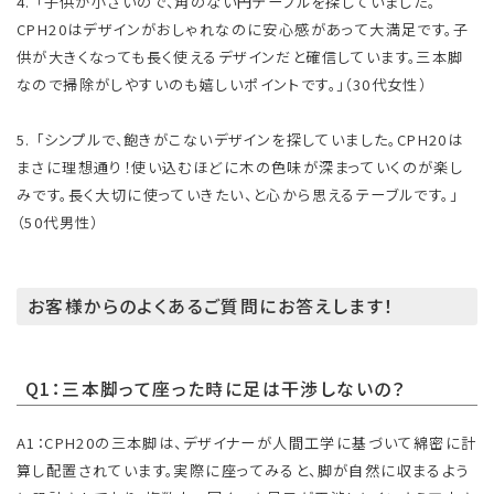
4. 「子供が小さいので、角のない円テーブルを探していました。
CPH20はデザインがおしゃれなのに安心感があって大満足です。子
供が大きくなっても長く使えるデザインだと確信しています。三本脚
なので掃除がしやすいのも嬉しいポイントです。」（30代女性）
5. 「シンプルで、飽きがこないデザインを探していました。CPH20は
まさに理想通り！使い込むほどに木の色味が深まっていくのが楽し
みです。長く大切に使っていきたい、と心から思えるテーブルです。」
（50代男性）
お客様からのよくあるご質問にお答えします！
Q1：三本脚って座った時に足は干渉しないの？
A1：CPH20の三本脚は、デザイナーが人間工学に基づいて綿密に計
算し配置されています。実際に座ってみると、脚が自然に収まるよう