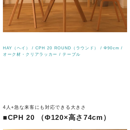
HAY（ヘイ） / CPH 20 ROUND（ラウンド） / Φ90cm /
オーク材・クリアラッカー / テーブル
4人+急な来客にも対応できる大きさ
■CPH 20 （Φ120×高さ74cm）