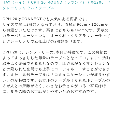
HAY（ヘイ） / CPH 20 ROUND（ラウンド） / Φ120cm /
グレーリノリウム / テーブル
CPH 20はCONNECTでも人気のある商品です。
サイズ展開は2種類となっており、直径が90cm・120cmか
らお選びいただけます。高さはどちらも74cmです。天板の
カラーバリエーションは、オーク材・クリアラッカー仕上げ
とグレーリノリウム仕上げの2種類あります。
CPH 20は、シンメトリーの3本脚が特徴です。この脚部に
よってすっきりした印象のテーブルとなっています。生活動
線を広く確保できる丸形なので、圧迫感がなくマンションな
どの限られた空間でも上手にコーディネートすことができま
す。また、丸形テーブルは「コミュニケーションが取りやす
い」のが特徴です。長方形のテーブルよりも丸形テーブルの
方が人との距離が近く、小さなお子さんがいるご家庭は特
に、食事の際のお世話がしやすいためおすすめです。