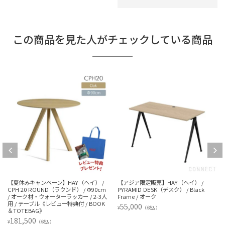
この商品を見た人がチェックしている商品
） /
【アジア限定販売】HAY（ヘイ） /
【アウトレット】HAY（ヘイ） / C
Φ90cm
PYRAMID DESK（デスク） / Black
20 ROUND（ラウンド） / Φ90cm 
2-3人
Frame / オーク
フホワイトリノリウム / 2-3人用 / 
BOOK
ブル
55,000
¥
（税込）
108,900
¥
（税込）