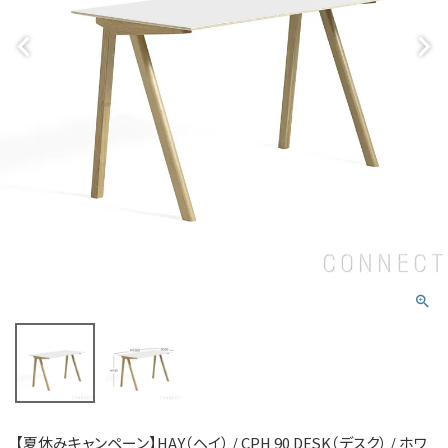
【夏休みキャンペーン】HAY（ヘイ） / CPH 90 DESK（デスク） / ホワ