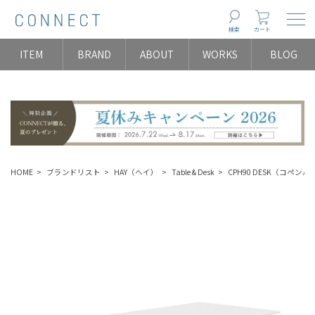
Togg
検索
カート
ITEM
BRAND
ABOUT
WORKS
BLOG
HOME
ブランドリスト
HAY（ヘイ）
Table & Desk
CPH90 DESK（コペン