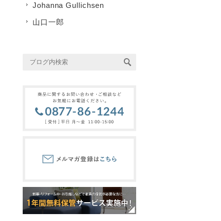
Johanna Gullichsen
山口一郎