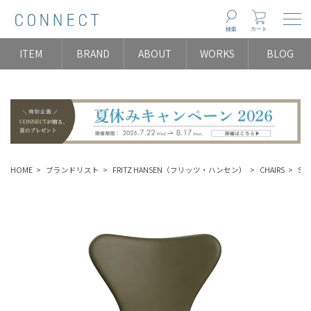
Togg
検索
カート
ITEM
BRAND
ABOUT
WORKS
BLOG
HOME
ブランドリスト
FRITZ HANSEN（フリッツ・ハンセン）
CHAIRS
Se