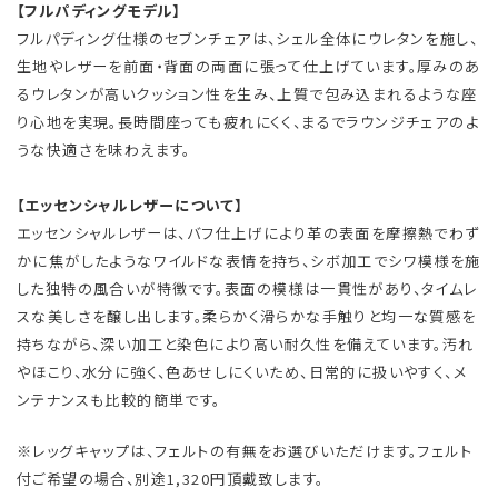
【フルパディングモデル】
フルパディング仕様のセブンチェアは、シェル全体にウレタンを施し、
生地やレザーを前面・背面の両面に張って仕上げています。厚みのあ
るウレタンが高いクッション性を生み、上質で包み込まれるような座
り心地を実現。長時間座っても疲れにくく、まるでラウンジチェアのよ
うな快適さを味わえます。
【エッセンシャルレザーについて】
エッセンシャルレザーは、バフ仕上げにより革の表面を摩擦熱でわず
かに焦がしたようなワイルドな表情を持ち、シボ加工でシワ模様を施
した独特の風合いが特徴です。表面の模様は一貫性があり、タイムレ
スな美しさを醸し出します。柔らかく滑らかな手触りと均一な質感を
持ちながら、深い加工と染色により高い耐久性を備えています。汚れ
やほこり、水分に強く、色あせしにくいため、日常的に扱いやすく、メ
ンテナンスも比較的簡単です。
※レッグキャップは、フェルトの有無をお選びいただけます。フェルト
付ご希望の場合、別途1,320円頂戴致します。