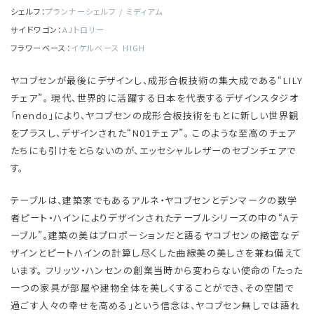
シェルフ：
プランナーシェルフ / ミディアム
サイドワゴン：
AJトロリー
フラワーベース：
イケルベース HIGH
ヤコブセンが最後にデザインし、成形合板技術の集大成である“LILY
チェア”。 現代、世界的に活躍する日本を代表するデザインスタジオ
「nendo」により、ヤコブセンの成形合板技術をもとに新しい世界観
をプラスし、デザインされた“N01チェア”。 このような至高のチェア
たちにも引けをとらないのが、エッセシャルレザーのセブンチェアで
す。
テーブルは、建築家でもあるアルネ・ヤコブセンとデンマークの数学
者ピート・ハインによりデザインされたテーブルシリーズの中の“Aテ
ーブル”。建築の美はプロポーションだと語るヤコブセンの緻密なデ
ザインとピートハインの計算し尽くした曲線美の美しさを兼ね備えて
います。 フリッツ・ハンセンの創業当時から変わらない使命の「たった
一つの家具が部屋や建物全体を美しくすることができ、その空間で
過ごす人々の幸せを高める」という信念は、ヤコブセン無しでは語れ