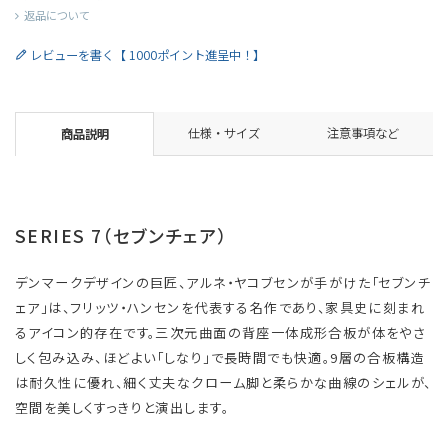
返品について
レビューを書く【 1000ポイント進呈中！】
仕様・サイズ
注意事項など
商品説明
SERIES 7（セブンチェア）
デンマークデザインの巨匠、アルネ・ヤコブセンが手がけた「セブンチ
ェア」は、フリッツ・ハンセンを代表する名作であり、家具史に刻まれ
るアイコン的存在です。三次元曲面の背座一体成形合板が体をやさ
しく包み込み、ほどよい「しなり」で長時間でも快適。9層の合板構造
は耐久性に優れ、細く丈夫なクローム脚と柔らかな曲線のシェルが、
空間を美しくすっきりと演出します。