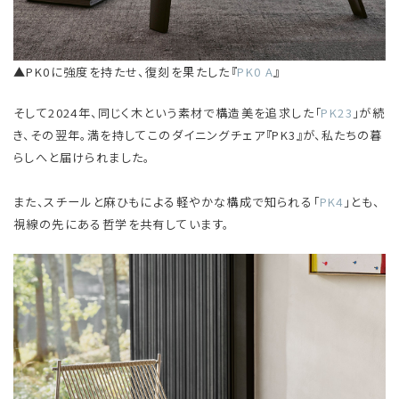
▲PK0に強度を持たせ、復刻を果たした『
PK0 A
』
そして2024年、同じく木という素材で構造美を追求した「
PK23
」が続
き、その翌年。満を持してこのダイニングチェア『PK3』が、私たちの暮
らしへと届けられました。
また、スチールと麻ひもによる軽やかな構成で知られる「
PK4
」とも、
視線の先にある哲学を共有しています。