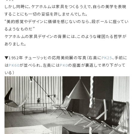
しかし同時に、ケアホルムは家具をつくるうえで、自らの美学を表現
することにも一切の妥協を許しませんでした。
“美的感覚やデザインに価値を感じないのなら、段ボールに座ってい
るようなものだ”
ケアホルムの家具デザインの背景には、このような確固たる哲学が
ありました。
▼1952年 チューリッヒの応用美術展の写真（右奥に
PK25
、手前に
は
PK60
が並べられ、左奥には
PK0
の座面が裏返しで吊り下がって
いる）