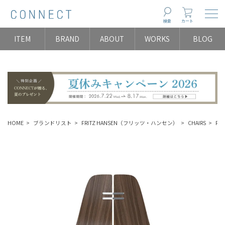
Togg
検索
カート
ITEM
BRAND
ABOUT
WORKS
BLOG
HOME
ブランドリスト
FRITZ HANSEN（フリッツ・ハンセン）
CHAIRS
PK