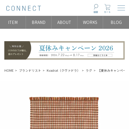
Togg
検索
カート
ITEM
BRAND
ABOUT
WORKS
BLOG
HOME
ブランドリスト
Kvadrat（クヴァドラ）
ラグ
【夏休みキャンペーン】Kv