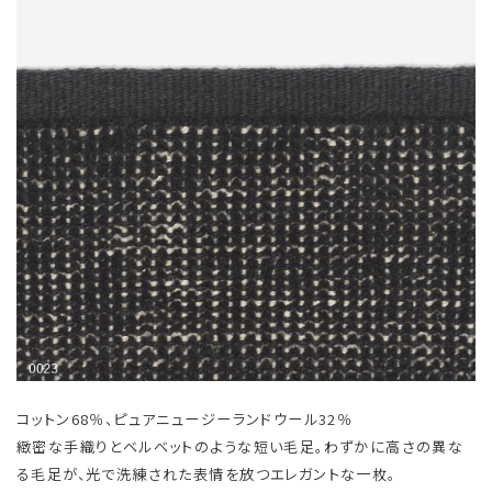
コットン68％、ピュアニュージーランドウール32％
緻密な手織りとベルベットのような短い毛足。わずかに高さの異な
る毛足が、光で洗練された表情を放つエレガントな一枚。