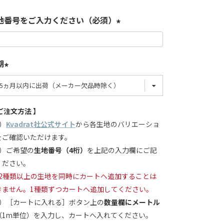
地番号をご入力ください（必須）
期
ご注文方法 】
）
Kvadrat社公式サイト
から各生地のバリエーショ
をご確認いただけます。
2）ご希望の
生地番号（4桁）
を上記の入力欄にご記
ください。
2種類以上の生地を同時にカートへ追加することは
きません。1種類ずつカートへ追加してください。
3）［カートに入れる］ボタン上の
数量欄にメートル
（1m単位）を入力し、カートへ入れてください。