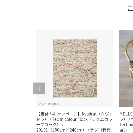
echnicolour
【夏休みキャンペーン】Kvadrat（クヴァ
MELL
ック） /
ドラ） / Technicolour Flock（テクニカラ
ラ） /
/ 0155 / ラグ
ーフロック） /
Tech
》
20131（180cm×240cm） / ラグ《特典
ョン