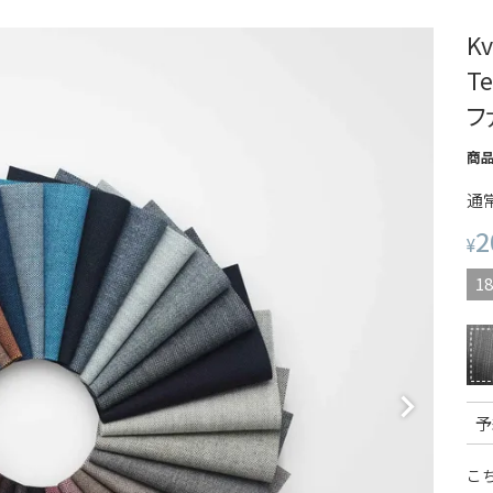
K
Te
フ
商
通
2
¥
18
予
こ