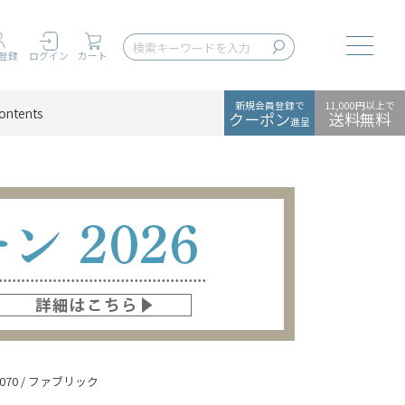
Toggle
登録
ログイン
カート
新規会員登録で
11,000円以上で
ontents
クーポン
送料無料
進呈
1070 / ファブリック