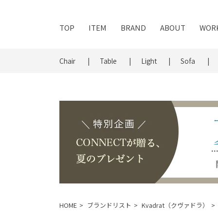
TOP
ITEM
BRAND
ABOUT
WOR
Chair
Table
Light
Sofa
HOME
ブランドリスト
Kvadrat（クヴァドラ）