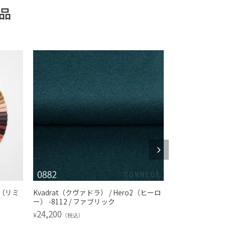
品
 3（リミ
Kvadrat（クヴァドラ） / Hero2（ヒーロ
Kvadrat / S
ー） -8112 / ファブリック
Safire（サファイ
リック
24,200
¥
（税込）
34,980
¥
（税込）