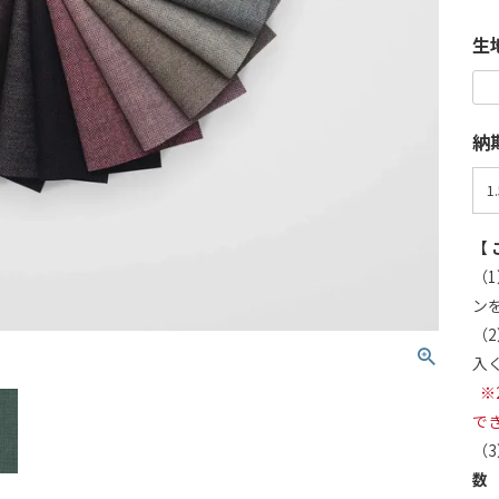
生
納
【 
（1
ン
（
入
※
で
（
数