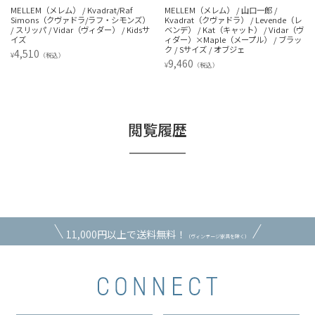
MELLEM（メレム） / 山口一郎 /
MELLEM（メレム） / 山口一郎 /
Kvadrat（クヴァドラ） / Levende（レ
Kvadrat（クヴァドラ） / Levende（レ
ベンデ） / Kat（キャット） / Vidar（ヴ
ベンデ） / Kat（キャット） / Vidar（ヴ
ィダー）×Maple（メープル） / ブラッ
ィダー）×Maple（メープル） / ブラッ
ク / Sサイズ / オブジェ
ク / Lサイズ / オブジェ
9,460
12,320
¥
¥
（税込）
（税込）
閲覧履歴
11,000円以上で送料無料！
（ヴィンテージ家具を除く）