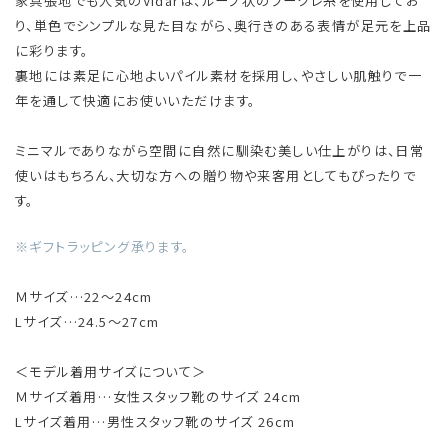
家具張地でも人気のVidarは、ループ状のブークレ糸を使用してお
り、単色でシンプルな見た目ながら、奥行きのある表情が足元を上品
に彩ります。
裏地には素足に心地よいパイル素材を採用し、やさしい肌触りで一
年を通して快適にお使いいただけます。
ミニマルでありながら空間に自然に馴染む美しい仕上がりは、日常
使いはもちろん、大切な方への贈り物や来客用としてもぴったりで
す。
※ギフトラッピング承ります。
Ｍサイズ…22～24cm
Lサイズ…24.5～27cm
＜モデル着用サイズについて＞
Ｍサイズ着用…女性スタッフ靴のサイズ 24cm
Lサイズ着用…男性スタッフ靴のサイズ 26cm