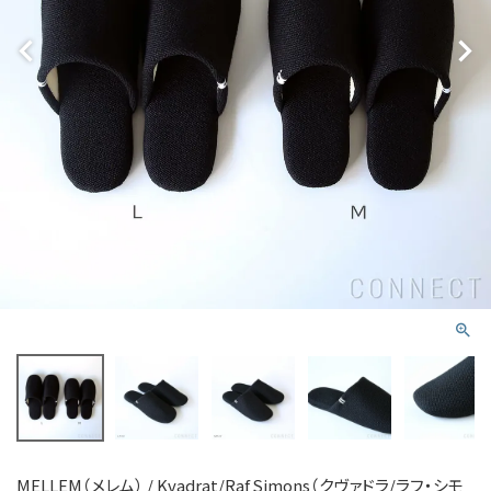
MELLEM（メレム） / Kvadrat/Raf Simons（クヴァドラ/ラフ・シモ