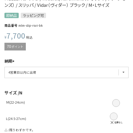
ンズ） / スリッパ / Vidar（ヴィダー） ブラック / M・Lサイズ
即納品
ラッピング可
商品番号
mlm-slip-rsvi-bk
7,700
¥
税込
70
ポイント
納期
サイズ
N
Ｍ(22-24cm)
L(24.5-27cm)
×
在庫なし
△
残りわずかです。