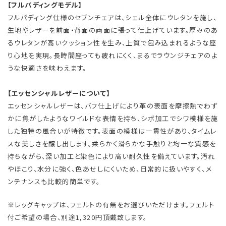
【フルパディングモデル】
フルパディング仕様のセブンチェアは、シェル全体にウレタンを施し、
生地やレザーを前面・背面の両面に張って仕上げています。厚みのあ
るウレタンが高いクッション性を生み、上質で包み込まれるような座
り心地を実現。長時間座っても疲れにくく、まるでラウンジチェアのよ
うな快適さを味わえます。
【エッセンシャルレザーについて】
エッセンシャルレザーは、バフ仕上げにより革の表面を摩擦熱でわず
かに焦がしたようなワイルドな表情を持ち、シボ加工でシワ模様を施
した独特の風合いが特徴です。表面の模様は一貫性があり、タイムレ
スな美しさを醸し出します。柔らかく滑らかな手触りと均一な質感を
持ちながら、深い加工と染色により高い耐久性を備えています。汚れ
やほこり、水分に強く、色あせしにくいため、日常的に扱いやすく、メ
ンテナンスも比較的簡単です。
※レッグキャップは、フェルトの有無をお選びいただけます。フェルト
付ご希望の場合、別途1,320円頂戴致します。