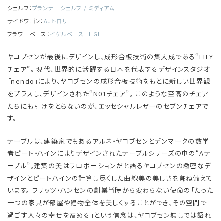
シェルフ：
プランナーシェルフ / ミディアム
サイドワゴン：
AJトロリー
フラワーベース：
イケルベース HIGH
ヤコブセンが最後にデザインし、成形合板技術の集大成である“LILY
チェア”。 現代、世界的に活躍する日本を代表するデザインスタジオ
「nendo」により、ヤコブセンの成形合板技術をもとに新しい世界観
をプラスし、デザインされた“N01チェア”。 このような至高のチェア
たちにも引けをとらないのが、エッセシャルレザーのセブンチェアで
す。
テーブルは、建築家でもあるアルネ・ヤコブセンとデンマークの数学
者ピート・ハインによりデザインされたテーブルシリーズの中の“Aテ
ーブル”。建築の美はプロポーションだと語るヤコブセンの緻密なデ
ザインとピートハインの計算し尽くした曲線美の美しさを兼ね備えて
います。 フリッツ・ハンセンの創業当時から変わらない使命の「たった
一つの家具が部屋や建物全体を美しくすることができ、その空間で
過ごす人々の幸せを高める」という信念は、ヤコブセン無しでは語れ