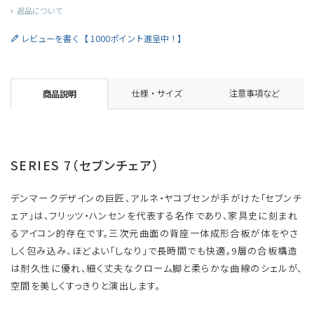
返品について
レビューを書く【 1000ポイント進呈中！】
仕様・サイズ
注意事項など
商品説明
SERIES 7（セブンチェア）
デンマークデザインの巨匠、アルネ・ヤコブセンが手がけた「セブンチ
ェア」は、フリッツ・ハンセンを代表する名作であり、家具史に刻まれ
るアイコン的存在です。三次元曲面の背座一体成形合板が体をやさ
しく包み込み、ほどよい「しなり」で長時間でも快適。9層の合板構造
は耐久性に優れ、細く丈夫なクローム脚と柔らかな曲線のシェルが、
空間を美しくすっきりと演出します。