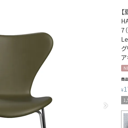
【
H
7
L
グ
ア
N
商
1
¥
1,