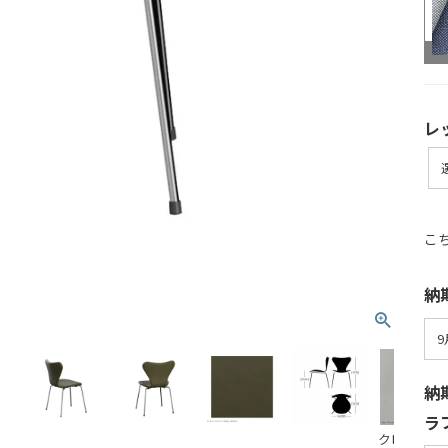
レ
こ
納
納
ラ
クローム仕