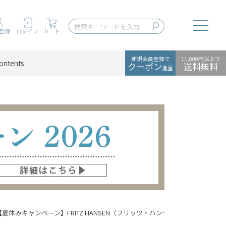
Toggle
登録
ログイン
カート
新規会員登録で
11,000円以上で
ontents
クーポン
送料無料
進呈
【夏休みキャンペーン】FRITZ HANSEN（フリッツ・ハンセン） / SERIES 7（セ